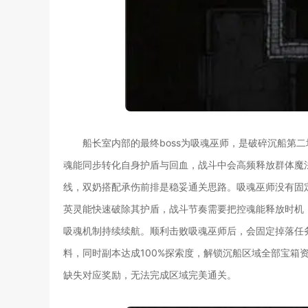
船长室内部的最终boss为吸魂巫师，是破碎沉船第
魂能同步转化自身护盾与回血，战斗中会高频释放群体魔法
线，双奶搭配承伤前排是稳妥通关思路。吸魂巫师没有固
英灵能快速破除其护盾，战斗节奏需要把控魂能释放时机
吸魂机制持续续航。顺利击败吸魂巫师后，会固定掉落任
料，同时副本达成100%探索度，解锁沉船区域全部宝箱
缺失对应奖励，无法完成区域完美通关。