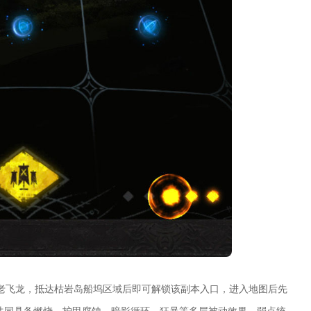
老飞龙，抵达枯岩岛船坞区域后即可解锁该副本入口，进入地图后先
，共同具备燃烧、护甲腐蚀、暗影循环、狂暴等多层被动效果，弱点统