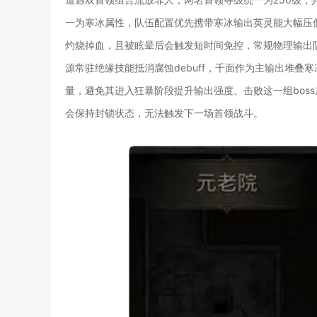
一为寒冰属性，队伍配置优先携带寒冰输出英灵能大幅压
灼烧掉血，且被眩晕后会触发短时间免控，常规物理输出
源常驻绝缘技能抵消腐蚀debuff，千面作为主输出堆
量，避免其进入狂暴阶段提升输出强度。击败这一组bos
会保持封锁状态，无法触发下一场首领战斗。