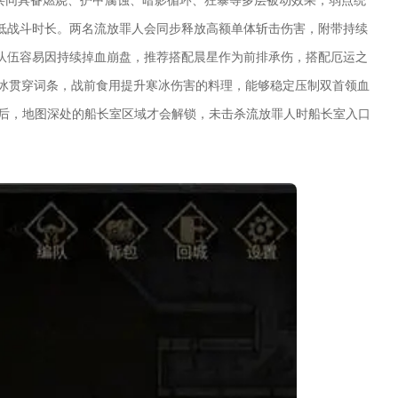
低战斗时长。两名流放罪人会同步释放高额单体斩击伤害，附带持续
队伍容易因持续掉血崩盘，推荐搭配晨星作为前排承伤，搭配厄运之
叠寒冰贯穿词条，战前食用提升寒冰伤害的料理，能够稳定压制双首领血
s后，地图深处的船长室区域才会解锁，未击杀流放罪人时船长室入口