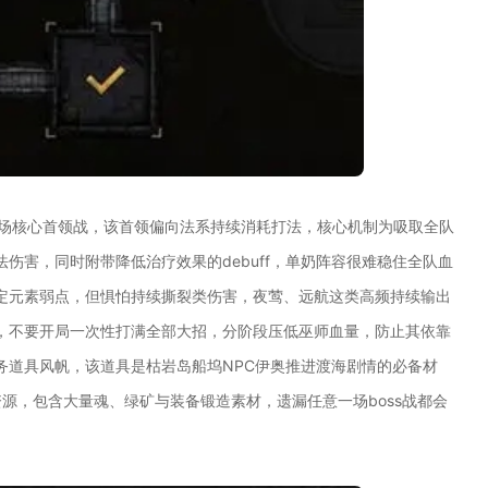
二场核心首领战，该首领偏向法系持续消耗打法，核心机制为吸取全队
伤害，同时附带降低治疗效果的debuff，单奶阵容很难稳住全队血
定元素弱点，但惧怕持续撕裂类伤害，夜莺、远航这类高频持续输出
，不要开局一次性打满全部大招，分阶段压低巫师血量，防止其依靠
务道具风帆，该道具是枯岩岛船坞NPC伊奥推进渡海剧情的必备材
资源，包含大量魂、绿矿与装备锻造素材，遗漏任意一场boss战都会