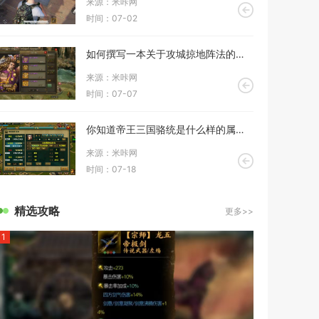
来源：米咔网
时间：07-02
如何撰写一本关于攻城掠地阵法的兵书
来源：米咔网
时间：07-07
你知道帝王三国骆统是什么样的属性吗
来源：米咔网
时间：07-18
精选攻略
更多>>
1