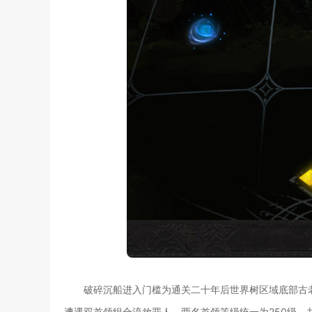
破碎沉船进入门槛为通关二十年后世界树区域底部古
遭遇双首领组合流放罪人，两名首领等级统一为250级