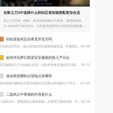
在影之刃3中选择什么样的忍者技能搭配更加合适
影之刃3忍者（绝影）最优技能搭配分为两套，通用刷图选
3+4短链空中循环组合，论剑攻坚选用带分身控场的续航爆发
链，两套搭配...
你知道如何忘仙青龙开先天吗
2
忘仙青龙开先天，核心路径是依托宠物等级养成、专属道具激活、属...
05-06
如何评估梦幻西游宝宝修炼的投入产出比
3
宝宝修炼投入产出比核心结论：优先将攻修/法修点至15级，双防...
05-12
迷你西游腾蛇出现地点有哪些
4
迷你西游中腾蛇的主要出现地点为花果山区域的10-7关卡，同时...
04-30
二战风云中青铜的作用是什么
5
二战风云中，青铜是核心基础资源，主要用于建筑升级、兵种训练、...
05-16