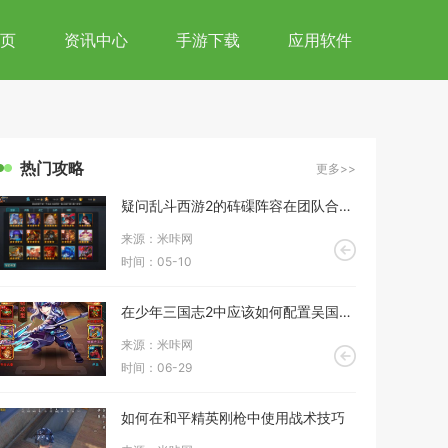
页
资讯中心
手游下载
应用软件
热门攻略
更多>>
疑问乱斗西游2的砗磲阵容在团队合作战斗中表现如何
来源：米咔网
时间：05-10
在少年三国志2中应该如何配置吴国援军的阵容
来源：米咔网
时间：06-29
如何在和平精英刚枪中使用战术技巧