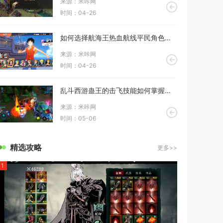
来源：米咔网
时间：04-26
如何选择航海王热血航线平民角色的搭配策略
来源：米咔网
时间：04-26
乱斗西游蛊王的击飞技能如何掌握击中敌人的时机
来源：米咔网
时间：05-06
精选攻略
更多>>
1