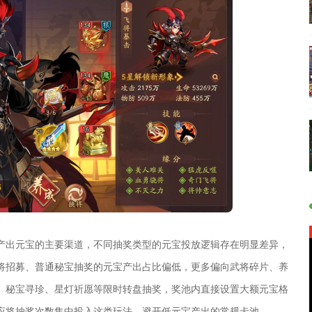
产出元宝的主要渠道，不同抽奖类型的元宝投放逻辑存在明显差异，
将招募、普通秘宝抽奖的元宝产出占比偏低，更多偏向武将碎片、养
、秘宝寻珍、星灯祈愿等限时转盘抽奖，奖池内直接设置大额元宝格
应将抽奖次数集中投入这类玩法，避开低元宝产出的常规卡池。