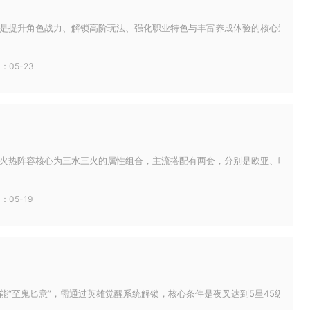
是提升角色战力、解锁高阶玩法、强化职业特色与丰富养成体验的核心途径，没有
：05-23
火热阵容核心为三水三火的属性组合，主流搭配有两套，分别是欧亚、叶泠泠、唐
：05-19
能“至鬼匕意”，需通过英雄觉醒系统解锁，核心条件是夜叉达到5星45级、集齐