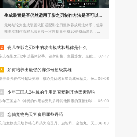
生成装置是否仍然适用于影之刃制作方法是否可以生成20份
最终结论为生成装置依旧适配影之刃整体养成玩法体系，但常
规单次制作流程无法直接一次性批量生成20份成品道具，想
要集齐20份...
瓷儿在影之刃2中的攻击模式和规律是什么
2
瓷儿在影之刃2中以霸体起手、镭射衔接、鱼雷爆发、充能控场为核...
07-17
如何培养出最强的赛尔号超级英雄
3
培养最强赛尔号超级英雄，核心是优选五星高成长精灵、拉满等级进...
06-08
少年三国志2神翼的作用是否受到其他因素影响
4
少年三国志2中神翼的作用会受到多种其他因素的直接影响，并非单...
06-09
忘仙宠物先天宜食用哪些丹药
5
忘仙宠物先天培养核心丹药为启灵丹、启智丹、金髓丸、天璇丸，辅...
06-03