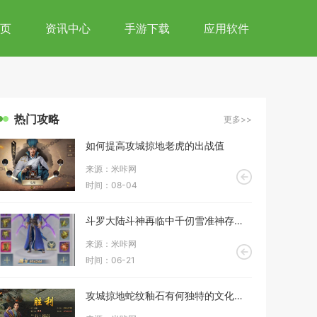
页
资讯中心
手游下载
应用软件
热门攻略
更多>>
如何提高攻城掠地老虎的出战值
来源：米咔网
时间：08-04
斗罗大陆斗神再临中千仞雪准神存在吗
来源：米咔网
时间：06-21
攻城掠地蛇纹釉石有何独特的文化意义