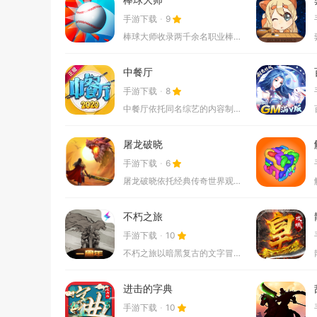
手游下载
9
棒球大师收录两千余名职业棒球选手，完整还原现实棒球赛场规则，...
中餐厅
手游下载
8
中餐厅依托同名综艺的内容制作，玩家可以以店长的身份，在海岛小...
屠龙破晓
手游下载
6
屠龙破晓依托经典传奇世界观打造复古热血MMORPG手游，还原...
不朽之旅
手游下载
10
不朽之旅以暗黑复古的文字冒险作为核心载体，融合放置挂机与装备...
进击的字典
手游下载
10