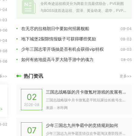
全民奇迹远祖精灵分为两套主流最优组合，PVE刷图
8-04
与BOSS战首选远祖、雷泽、黄金幼龙、霜华，PVP
竞技则推荐远祖、圣华、...
8-03
在无尽的拉格朗日中要如何招募舰船
08-04
8-06
地下城堡2裂隙情报贩子可获得哪些奖励
08-03
8-04
少年三国志零开场抽是否有机会获得vip特权
08-03
8-06
如何有效地提高斗罗大陆手游中的魂力
08-05
8-06
热门资讯
多>>
更多>>
三国志战略版的月卡微氪对游戏的发展有何作用
02
期...
三国志战略版中月卡微氪是平民玩家拉长账号生命周期、稳步完成账...
2026-08
来源：米咔网
>
8-02
少年三国志九州争霸中的竞猜规则如何
07
少年三国志九州争霸竞猜仅在争霸淘汰赛阶段开放，必须消耗竞猜券...