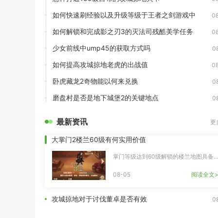
如何快速刷经验以及升级等级于王者之剑游戏中
0
如何解锁和完成影之刃3的灭法司残酷美学任务
0
少女前线中ump45的获取方式吗
0
如何提高攻城掠地老虎的出战值
0
卧虎藏龙2奇物能以何来兑换
0
磨盘村是否是地下城堡2的关键地点
0
最新资讯
更
大掌门2楼兰60级有何实用价值
掌门等级达到60级解锁的楼兰地图具备极高中期养成价值，是中
08-05
阅读全文>
攻城掠地对于讨伐董卓是否有效
0