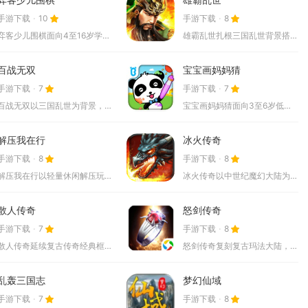
手游下载
10
手游下载
8
弈客少儿围棋面向4至16岁学棋儿童打造线上围棋学习与对战平台...
雄霸乱世扎根三国乱世背景搭建整片九州沙盘版图，把十九州疆土拆...
百战无双
宝宝画妈妈猜
手游下载
7
手游下载
7
百战无双以三国乱世为背景，玩家化身主公招募名将，依靠阵营克制...
宝宝画妈妈猜面向3至6岁低龄儿童打造亲子绘画互动内容，核心采...
解压我在行
冰火传奇
手游下载
8
手游下载
8
解压我在行以轻量休闲解压玩法为核心，整合物理模拟互动、关卡闯...
冰火传奇以中世纪魔幻大陆为故事舞台，融合冰火双属性战斗与龙族...
散人传奇
怒剑传奇
手游下载
7
手游下载
8
散人传奇延续复古传奇经典框架，专为单人休闲玩家打造打宝体验，...
怒剑传奇复刻复古玛法大陆，保留战法道三大传统职业，主打高攻速...
乱轰三国志
梦幻仙域
手游下载
7
手游下载
8