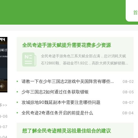
首
全民奇迹手游天赋提升需要花费多少资源
全民奇迹手游角色三系天赋全部点满，总计消耗天赋
石12860颗、基础金币1.92亿，高阶大师天赋解锁额
外消耗钻石4.3万，...
请教一下在少年三国志2游戏中吴国阵营有哪些角色
08-02
梦幻西游三届的功勋值得称赞吗
攻城
少年三国志2如何通过任务获取镖银
08-05
攻城掠地90魏延副本中需要注意哪些问题
08-07
多>>
全民奇迹2奇遇任务开启的前提是什么
08-04
8-06
8-07
想了解全民奇迹精灵远祖最佳组合的建议
8-04