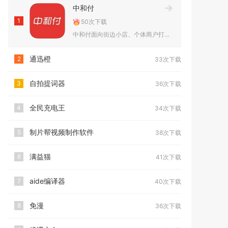
中和付
1
50次下载
中和付面向街边小店、个体商户打造一站式移动收款与资金管理工具...
通迅橙
2
33次下载
自拍提词器
3
36次下载
全民充电王
4
34次下载
制片帮视频制作软件
5
38次下载
满益猫
6
41次下载
aide编译器
7
40次下载
免漫
8
36次下载