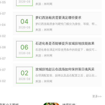
2026-08
8-05
来源：米咔网
8-07
梦幻西游厢房需要满足哪些要求
04
梦幻西游厢房参与硬性门槛分为身份、等级、帮派三类基础条件，角...
8-04
2026-08
来源：米咔网
8-02
石进化卷是否能够提升攻城掠地技能效果
06
8-06
石进化卷在满足对应使用条件的前提下，确实可以大幅度提升攻城掠...
2026-08
来源：米咔网
8-07
攻城掠地赵云在战场如何保持落日魂风采
8-07
02
合理调配套装、副将以及晶石配置之后，赵云在国战和国战攻防战场...
2026-08
8-02
来源：米咔网
更多>>
弈客少儿围棋
雄霸乱世