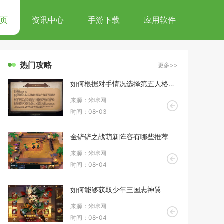
页
资讯中心
手游下载
应用软件
热门攻略
更多>>
如何根据对手情况选择第五人格搏命天赋
来源：米咔网
时间：08-03
金铲铲之战萌新阵容有哪些推荐
掠地鲁班新城提供了哪些便利化服务
全民奇迹中哪
来源：米咔网
时间：08-04
如何能够获取少年三国志神翼
来源：米咔网
时间：08-04