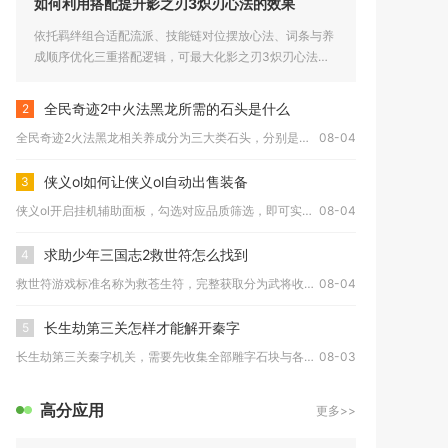
如何利用搭配提升影之刃3炽刃心法的效果
依托羁绊组合适配流派、技能链对位摆放心法、词条与养
成顺序优化三重搭配逻辑，可最大化影之刃3炽刃心法整
体增伤收益，覆盖刷图...
全民奇迹2中火法黑龙所需的石头是什么
2
全民奇迹2火法黑龙相关养成分为三大类石头，分别是黑龙装备锻造...
08-04
侠义ol如何让侠义ol自动出售装备
3
侠义ol开启挂机辅助面板，勾选对应品质筛选，即可实现挂机过程...
08-04
求助少年三国志2救世符怎么找到
4
救世符游戏标准名称为救苍生符，完整获取分为武将收集解锁基础兵...
08-04
长生劫第三关怎样才能解开秦字
5
长生劫第三关秦字机关，需要先收集全部雕字石块与各州州印，将九...
08-03
高分应用
更多>>