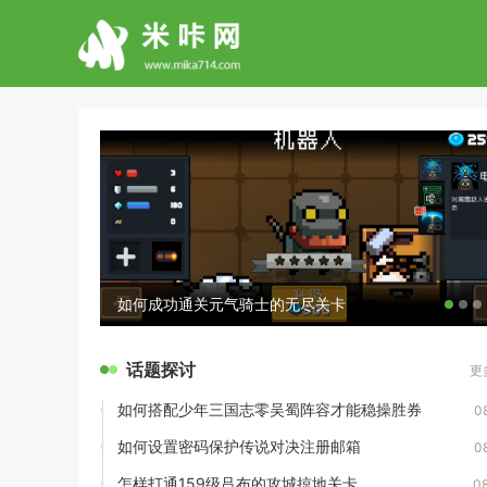
如何成功通关元气骑士的无尽关卡
话题探讨
更
如何搭配少年三国志零吴蜀阵容才能稳操胜券
0
如何设置密码保护传说对决注册邮箱
0
怎样打通159级吕布的攻城掠地关卡
0