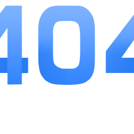
居家直播需求，文稿提取、云端同步等细节设计节
省大量文案整理时间。软件没有繁杂冗余模块，核
心提词拍摄功能直观易懂，无论是兼职博主、职场
线上宣讲，还是学生录制作业视频都适用，整体使
用体验简洁舒适，是性价比很高的拍摄辅助工具。
相关推荐
更多>>
龙伶趣刷
应用软件
9
龙伶趣刷主打轻娱乐加碎片化知识学习，兼顾休闲打发时间与日常小...
猴子阅读