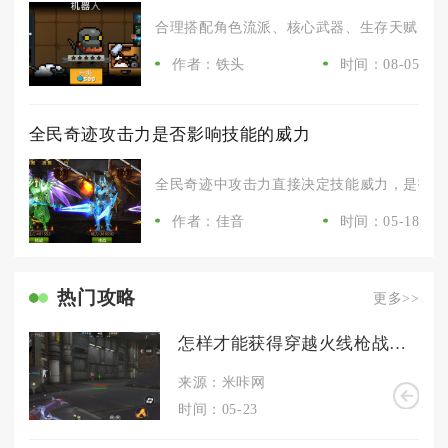
合理搭配角色流派、核心武器、生存天赋并优化
作者：铁头
时间：08-05
全民奇迹攻击力是否影响技能的威力
全民奇迹中攻击力直接决定技能威力，是技能伤
作者：佳音
时间：05-18
热门攻略
更多>>
怎样才能获得穿越火线枪战王者中的关小雨
来源：米咔网
时间：05-23