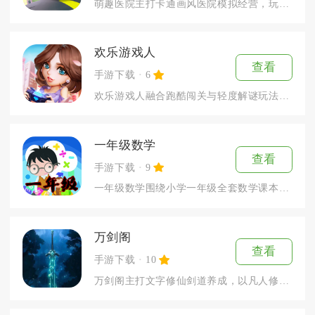
萌趣医院主打卡通画风医院模拟经营，玩家以院长身份从零搭建专属...
欢乐游戏人
查看
手游下载
6
欢乐游戏人融合跑酷闯关与轻度解谜玩法，玩家操控卡通游戏人角色...
一年级数学
查看
手游下载
9
一年级数学围绕小学一年级全套数学课本知识点打造，专为刚入学的...
万剑阁
查看
手游下载
10
万剑阁主打文字修仙剑道养成，以凡人修士追寻剑道本源作为主线脉...