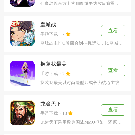
仙魔劫以东方上古仙魔纷争为故事背景，打造一款3D国风仙侠MM...
皇城战
查看
手游下载
7
皇城战主打Q版回合制挂机玩法，以皇城争霸阵营对抗为核心主线，...
换装我最美
查看
手游下载
7
换装我最美以时尚造型师成长为核心主线，把自由穿搭、角色养成和...
龙途天下
查看
手游下载
10
龙途天下采用经典国战MMO框架，还原传统网游的成长路线，划分...