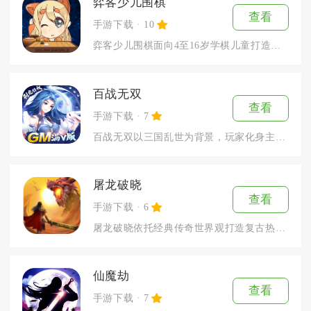
弈客少儿围棋
查看
手游下载
10
弈客少儿围棋面向4至16岁学棋儿童打造线上围棋学习与对战平台...
百战无双
查看
手游下载
7
百战无双以三国乱世为背景，玩家化身主公招募名将，依靠阵营克制...
屠龙破晓
查看
手游下载
6
屠龙破晓依托经典传奇世界观打造复古热血MMORPG手游，还原...
仙魔劫
查看
手游下载
7