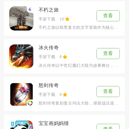
不朽之旅
查看
手游下载
10
不朽之旅以暗黑复古的文字冒险作为核心载体，融合放置挂机与装备...
冰火传奇
查看
手游下载
8
冰火传奇以中世纪魔幻大陆为故事舞台，融合冰火双属性战斗与龙族...
怒剑传奇
查看
手游下载
8
怒剑传奇复刻复古玛法大陆，保留战法道三大传统职业，主打高攻速...
宝宝画妈妈猜