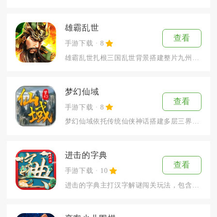
雄霸乱世
查看
手游下载
8
雄霸乱世扎根三国乱世背景搭建整片九州沙盘版图，把十九州疆土拆...
梦幻仙域
查看
手游下载
8
梦幻仙域依托传统仙侠神话搭建多层三界地图，适配碎片化短时游玩...
进击的字典
查看
手游下载
10
进击的字典主打汉字解谜闯关玩法，包含成语填空、诗词补全、偏旁...