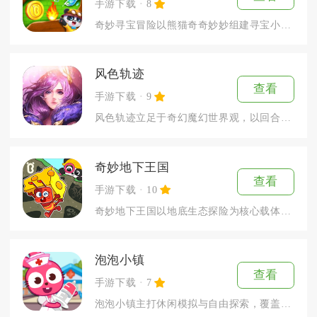
手游下载
8
奇妙寻宝冒险以熊猫奇奇妙妙组建寻宝小队重建受灾小镇为故事主线...
风色轨迹
查看
手游下载
9
风色轨迹立足于奇幻魔幻世界观，以回合卡牌对战为核心，集结上百...
奇妙地下王国
查看
手游下载
10
奇妙地下王国以地底生态探险为核心载体，面向低龄儿童打造益智互...
泡泡小镇
查看
手游下载
7
泡泡小镇主打休闲模拟与自由探索，覆盖家庭、学校、游乐园、餐厅...