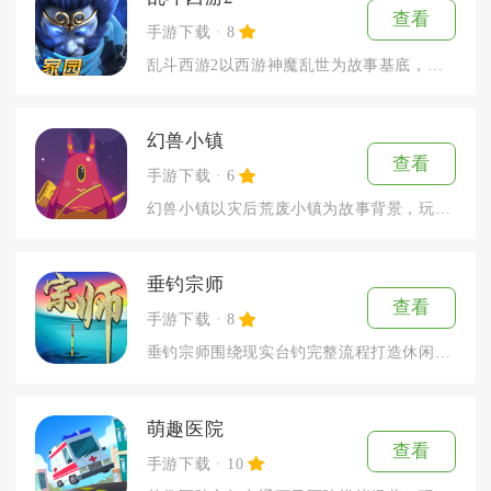
查看
手游下载
8
乱斗西游2以西游神魔乱世为故事基底，把MOBA实时对战和角色...
幻兽小镇
查看
手游下载
6
幻兽小镇以灾后荒废小镇为故事背景，玩家接手残破领地开启家园重...
垂钓宗师
查看
手游下载
8
垂钓宗师围绕现实台钓完整流程打造休闲模拟玩法，完整复刻线下垂...
萌趣医院
查看
手游下载
10