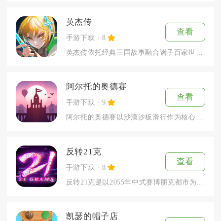
英杰传
查看
手游下载
8
英杰传依托经典三国故事融合诸子百家世界观打造回合制战棋手游，...
阿尔托的奥德赛
查看
手游下载
9
阿尔托的奥德赛以沙漠沙板滑行作为核心内容，属于独立无尽跑酷手...
反转21克
查看
手游下载
8
反转21克是以2055年中式赛博朋克都市为舞台打造的真人影像...
凯瑟的帽子店