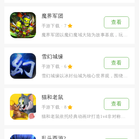
魔界军团
查看
手游下载
7
魔界军团以魔幻魔域大陆为故事基底，玩家化身领地领主收集百余种...
雪幻城缘
查看
手游下载
6
雪幻城缘以冰封仙城为核心世界观，围绕雪境仙门、人族修士与上古...
猫和老鼠
查看
手游下载
8
猫和老鼠依托经典动画IP打造1v4非对称对抗玩法。玩家可以自...
乱斗西游2