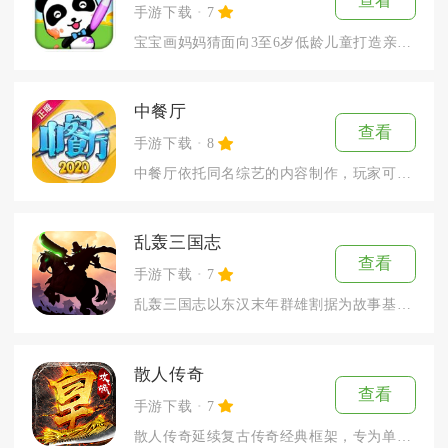
查看
手游下载
7
宝宝画妈妈猜面向3至6岁低龄儿童打造亲子绘画互动内容，核心采...
中餐厅
查看
手游下载
8
中餐厅依托同名综艺的内容制作，玩家可以以店长的身份，在海岛小...
乱轰三国志
查看
手游下载
7
乱轰三国志以东汉末年群雄割据为故事基底，融合塔防、动作卡牌与...
散人传奇
查看
手游下载
7
散人传奇延续复古传奇经典框架，专为单人休闲玩家打造打宝体验，...