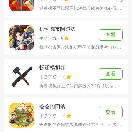
过关找不同以双图比对找茬闯关为核心玩法，适配通勤、休息等各类...
机动都市阿尔法
查看
手游下载
6
机动都市阿尔法把机甲召唤和战术射击结合在一起，故事设定在近未...
拆迁模拟器
查看
手游下载
10
拆迁模拟器主打休闲解压的3D拆除玩法，移动端适配触屏操作，以...
爸爸的面馆
查看
手游下载
10
爸爸的面馆围绕家庭面馆经营展开，玩家和家人一同打理老街小店，...