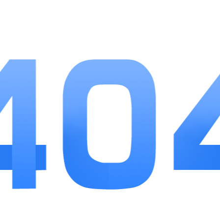
4.24小时在线客服支持：为了确保每位玩家都
能享受到最优质的服务，游戏客服团队提供了24小
时在线支持服务。无论在游戏的任何环节遇到问
题，客服团队都会及时响应并解决玩家的困扰。
小编点评
1.588牌棋最新版安装是一款集合了经典与创
新的游戏平台，无论是对于传统牌棋爱好者，还是
喜欢新鲜刺激的玩家，这款游戏都能够提供足够的
乐趣与挑战。其丰富的玩法、多样的活动、丰厚的