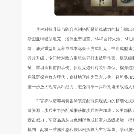
兵种科技升级与阵容克制搭配是前线战力的核心输出
斯图亚特轻型坦克、潘兴重型坦克、M40自行火炮、M1
阶，潘兴重型坦克养成成本远低于虎式坦克，中期成型速
碎片升级，专门针对敌方重坦集群打出破甲伤害。组队编
扯、重坦承担前排承伤、反坦克炮针对装甲单位、榴弹炮
启视野探查敌方埋伏，森林地形能为己方步兵、轻坦叠加5
进一步放大现有兵种战力，避免纯单一兵种扎堆出战陷入
军官梯队培养与装备涂装搭配能实现战力的精细化拔
散资源，步兵主力搭配威廉获取步兵伤害加成，装甲部队
轰击威力，军官品质从白色到橙色成长潜力逐级递增，橙
机制，副将三维属性总和按比例折算为主将军事、学识属性