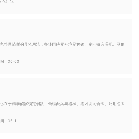
04-24
完整且清晰的具体用法，整体围绕元神境界解锁、定向镶嵌搭配、灵值特技激活、
间：06-06
心在于精准侦察锁定弱敌、合理配兵与器械、抱团协同合围、巧用包围机制压战力
间：06-11