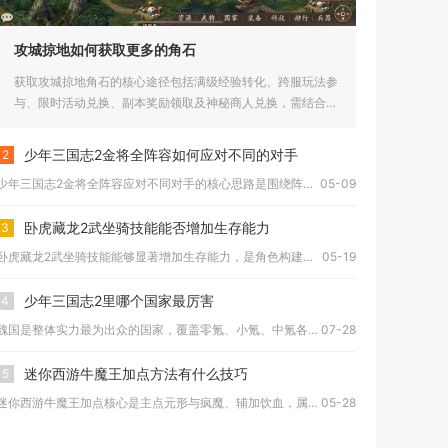
攻城掠地如何获取更多的角石
获取攻城掠地角石的核心途径包括满级经验转化、跨服玩法参
与、限时活动兑换、副本奖励领取及神秘商人兑换，需结合资
源优先级合理...
少年三国志2金将全阵容如何应对不同的对手
2
少年三国志2金将全阵容应对不同对手的核心思路是围绕阵营特性构...
05-09
卧虎藏龙2武坐骑技能能否增加生存能力
3
卧虎藏龙2武坐骑技能能够显著增加生存能力，是角色构建中不可或...
05-19
少年三国志2里哪个国家最厉害
4
魏国是整体实力最为出众的国家，覆盖零氪、小氪、中氪各类养成档...
07-28
迷你西游牛魔王加点方法有什么技巧
5
迷你西游牛魔王加点核心是主点元形与疯魔、辅加饮血，属性侧重气...
05-28