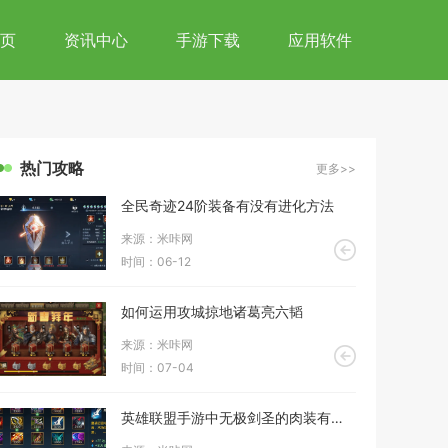
页
资讯中心
手游下载
应用软件
热门攻略
更多>>
全民奇迹24阶装备有没有进化方法
来源：米咔网
时间：06-12
如何运用攻城掠地诸葛亮六韬
来源：米咔网
时间：07-04
英雄联盟手游中无极剑圣的肉装有哪些推荐呢