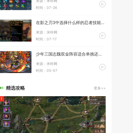
来源：米咔网
时间：07-26
在影之刃3中选择什么样的忍者技能搭配更加合适
来源：米咔网
时间：07-17
少年三国志魏双金阵容适合单挑还是团战
来源：米咔网
时间：05-07
精选攻略
更多>>
1