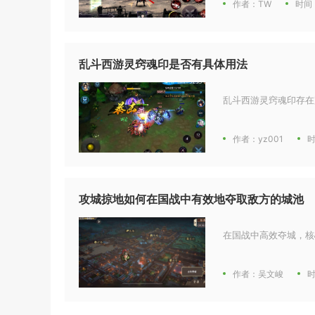
作者：TW
时间：
乱斗西游灵窍魂印是否有具体用法
乱斗西游灵窍魂印存在
作者：yz001
时
攻城掠地如何在国战中有效地夺取敌方的城池
在国战中高效夺城，核
作者：吴文峻
时