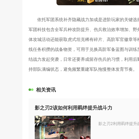
依托军团系统补齐隐藏战力加成是进阶玩家的关键选
军团科技包含全军兵种攻防提升、伤兵救治效率增加、野外
体攻城活动还能获取虎式坦克稀有碎片、高阶军官徽章等
线任务积攒的战备物资，可用于兑换高阶军备蓝图与训练
结战力发起突袭，日常还要养成留存伤兵的习惯，利用后勤
持部队满编状态，避免频繁重建军队拖慢整体发育节奏。
相关资讯
影之刃2该如何利用羁绊提升战斗力
影之刃2利用羁绊提升