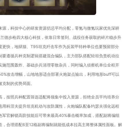
来源，科技中心的研发资源切忌平均分配，零氪与微氪玩家优先深耕
加兰德步枪四大核心科技，依靠日常签到、战役任务获取的碎片稳步升
度更快，地狱猫、T95坦克歼击车作为反装甲特种单位也要预留部分
制要遵循兵种克制逻辑搭建混合编队，主力部队搭配轻坦负责机动拉
实施范围轰炸、基础步兵清理零散杂兵，同时编入侦察机单位全程开
0%攻击增幅，山地地形适合部署火炮架点输出，利用地形buff可以
被克制的劣势局面。
高，按照兵种配置筛选适配将领集中投入资源，拒绝全员平均培养分
选用科涅夫提升坦克机动与攻防属性，火炮编队配备约瑟夫强化远程
色军官解锁高阶技能后可带来最高40%暴击概率加成，搭配副将编组
，合理搭配6至12格副将编制就能低成本拉高主将整体属性面板。解