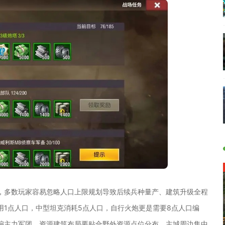
，多数玩家容易忽略人口上限规划导致后续兵种量产、建筑升级全程
1点人口，中型坦克消耗5点人口，自行火炮更是需要8点人口编
编主力军团。资源建筑布局要贴合野外资源点位分布，主城周边集中