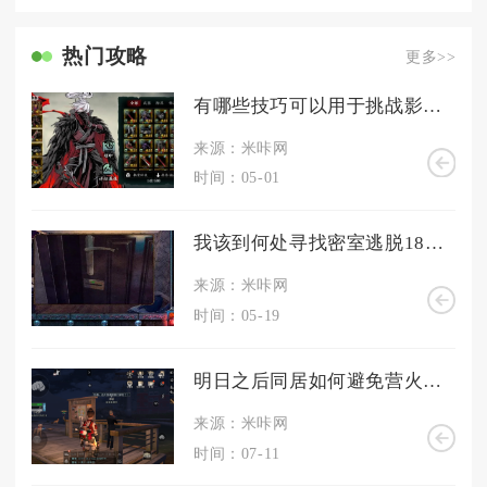
热门攻略
更多>>
有哪些技巧可以用于挑战影之刃3秘卷
来源：米咔网
时间：05-01
我该到何处寻找密室逃脱18的小木盒钥匙
来源：米咔网
时间：05-19
明日之后同居如何避免营火传染
来源：米咔网
时间：07-11