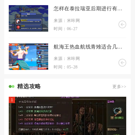
怎样在泰拉瑞亚后期进行有效的进阶
来源：米咔网
时间：06-27
航海王热血航线青雉适合几人组队玩
来源：米咔网
时间：05-28
精选攻略
更多>>
1