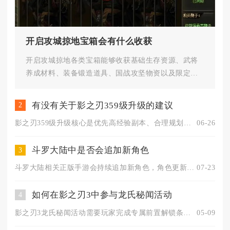
开启攻城掠地宝箱会有什么收获
开启攻城掠地各类宝箱能够收获基础生存资源、武将
养成材料、装备锻造道具、国战攻坚物资以及限定稀
有道具，不同来源宝箱的奖励梯...
有没有关于影之刃359级升级的建议
2
影之刃359级升级核心是优先高经验副本、合理规划体力、同步养...
06-26
斗罗大陆中是否会追加新角色
3
斗罗大陆相关正版手游会持续追加新角色，角色更新属于长期运营的...
07-23
如何在影之刃3中参与龙氏秘闻活动
4
影之刃3龙氏秘闻活动需要玩家完成专属前置解锁条件后，进入活动...
05-09