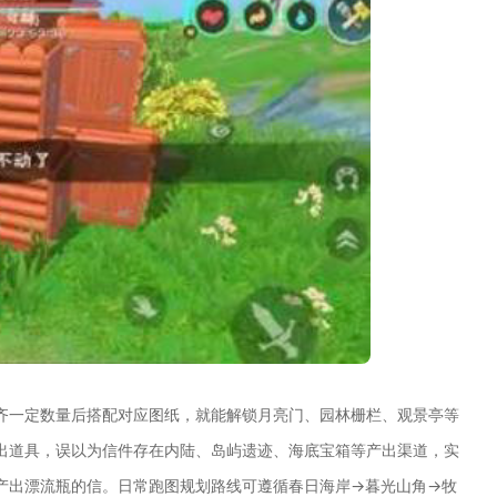
齐一定数量后搭配对应图纸，就能解锁月亮门、园林栅栏、观景亭等
出道具，误以为信件存在内陆、岛屿遗迹、海底宝箱等产出渠道，实
产出漂流瓶的信。日常跑图规划路线可遵循春日海岸→暮光山角→牧