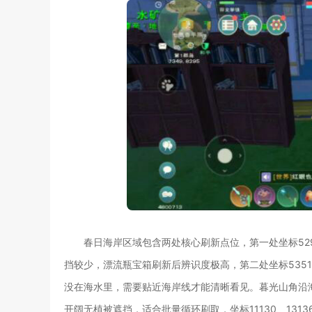
春日海岸区域包含两处核心刷新点位，第一处坐标52
挡较少，漂流瓶宝箱刷新后辨识度极高，第二处坐标5351
没在海水里，需要贴近海岸线才能清晰看见。暮光山角沿海分
开阔无植被遮挡，适合批量循环刷取，坐标11130、13