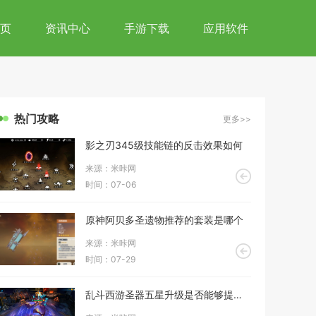
页
资讯中心
手游下载
应用软件
热门攻略
更多>>
影之刃345级技能链的反击效果如何
来源：米咔网
时间：07-06
原神阿贝多圣遗物推荐的套装是哪个
来源：米咔网
时间：07-29
乱斗西游圣器五星升级是否能够提高防御力