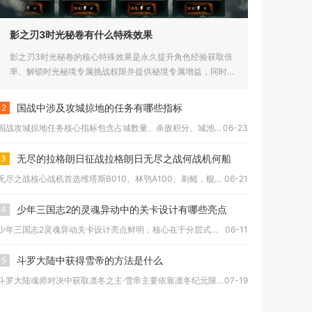
影之刃3时光秘卷有什么特殊效果
影之刃3时光秘卷的核心特殊效果是永久提升角色经验获取倍
率、解锁时光秘境专属挑战权限并提供秘境专属增益，同时激
活卷宗难度上...
国战中涉及攻城掠地的任务有哪些指标
2
国战攻城掠地任务核心指标包含占城数量、杀敌积分、城池控制权、...
06-23
无尽的拉格朗日征战拉格朗日无尽之战何战机何船
3
无尽之战核心战机首选维塔斯B010、林鸮A100、刺鳐，舰船...
06-21
少年三国志2的灵魂异动中的关卡设计有哪些亮点
4
少年三国志2灵魂异动关卡设计亮点鲜明，核心在于分层式难度曲线...
06-11
斗罗大陆中获得雪帝的方法是什么
5
斗罗大陆魂师对决中获取凛冬之主·雪帝主要依靠凛冬纪元限定觉醒...
07-19