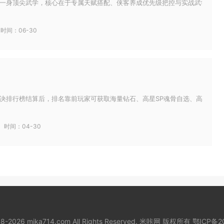
一身顶尖武学，核心在于专属天赋搭配、侠客养成优先级把控与实战武学联动的多
时间：06-30
决排行榜结算后，排名靠前玩家可获取海量钻石、高星SP魂骨自选、高年份拟态
时间：04-30
018-2026 mika714.com All Rights Reserved. 米咔网 版权所有
鄂ICP备2