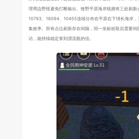
理周边野怪避免打断输出。牧野平原海岸线拥有三处刷新点位，
10793、16094、10455连续分布在平原右下绵长
集效率。所有点位刷新存在间隔，同一坐标拾取后需要间
访，能持续稳定拿到漂流瓶的信。