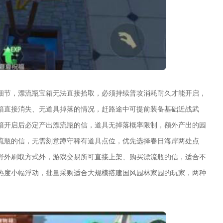
细节，漂流瓶宝箱无法直接拾取，必须持续普攻消耗耐久才能开启，
箱直接消失、无道具掉落的情况，赶路途中可提前装备基础近战武
箱开启后必定产出漂流瓶的信，道具无掉落概率限制，额外产出的园
流瓶的信，无需刻意蹲守稀有道具点位，优先选择春日海岸两处点
野外刷取方式外，游戏交易所可直接上架、购买漂流瓶的信，适合不
热度小幅浮动，批量采购适合大规模搭建国风园林家园的玩家，两种