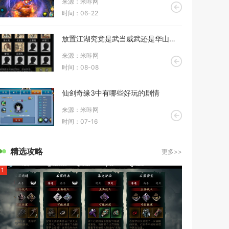
来源：米咔网
时间：06-22
放置江湖究竟是武当威武还是华山出众
来源：米咔网
时间：08-08
仙剑奇缘3中有哪些好玩的剧情
来源：米咔网
时间：07-16
精选攻略
更多>>
1