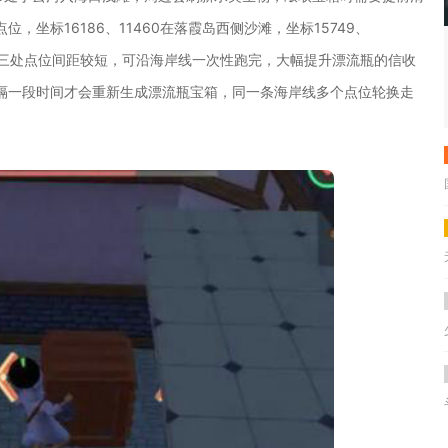
坐标16186、11460在落霞岛西侧沙滩，坐标15749、
海岸，三处点位间距较短，可沿海岸线一次性跑完，大幅提升漂流瓶的信收
隔一段时间才会重新生成漂流瓶宝箱，同一条海岸线多个点位轮换走