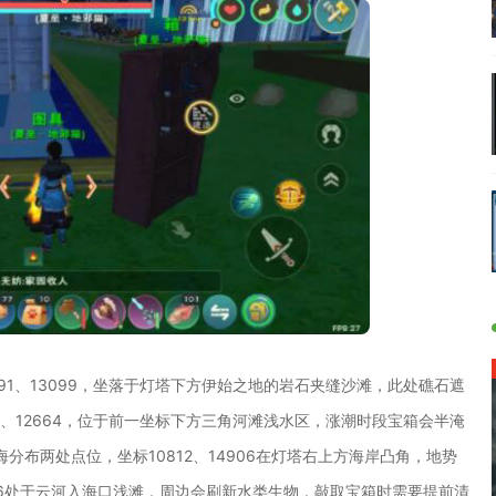
91、13099，坐落于灯塔下方伊始之地的岩石夹缝沙滩，此处礁石遮
、12664，位于前一坐标下方三角河滩浅水区，涨潮时段宝箱会半淹
布两处点位，坐标10812、14906在灯塔右上方海岸凸角，地势
136处于云河入海口浅滩，周边会刷新水类生物，敲取宝箱时需要提前清