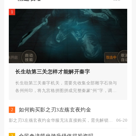
1
长生劫第三关怎样才能解开秦字
长生劫第三关秦字机关，需要先收集全部雕字石块与
各州州印，将九宫格拼图拼成完整秦篆“州”字，调整
字块左右朝向即可解开机关石...
如何购买影之刃3左殇玄夜灼金
2
影之刃3左殇玄夜灼金华服无法直接购买，需先解锁前置条件、完成...
06-20