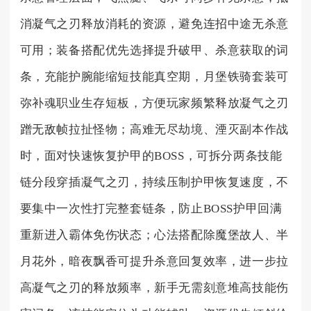
消凝气之刃释放消耗的资源，避免连招中途无杀意
可用；装备搭配优先选择提升破甲、杀意获取的词
条，充能护腕能缩短技能真空期，月堡铁骑套装可
弥补魂职业生存短板，方便玩家频繁释放凝气之刃
蹭无敌帧拉扯怪物；高难无尽劫境、湮灭副本作战
时，面对快速恢复护甲的BOSS，可拆分两条技能
链分段穿插凝气之刃，持续压制护甲恢复速度，不
要集中一次性打完整套链条，防止BOSS护甲回满
重新进入霸体免伤状态；心法搭配除魔堡故人、半
月花外，暗夜飘香可提升杀意回复效率，进一步拉
高凝气之刃的释放频率，新手无需刻意堆高技能伤