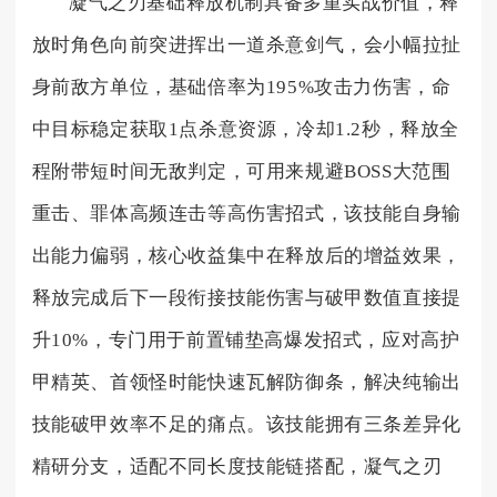
凝气之刃基础释放机制具备多重实战价值，释
放时角色向前突进挥出一道杀意剑气，会小幅拉扯
身前敌方单位，基础倍率为195%攻击力伤害，命
中目标稳定获取1点杀意资源，冷却1.2秒，释放全
程附带短时间无敌判定，可用来规避BOSS大范围
重击、罪体高频连击等高伤害招式，该技能自身输
出能力偏弱，核心收益集中在释放后的增益效果，
释放完成后下一段衔接技能伤害与破甲数值直接提
升10%，专门用于前置铺垫高爆发招式，应对高护
甲精英、首领怪时能快速瓦解防御条，解决纯输出
技能破甲效率不足的痛点。该技能拥有三条差异化
精研分支，适配不同长度技能链搭配，凝气之刃