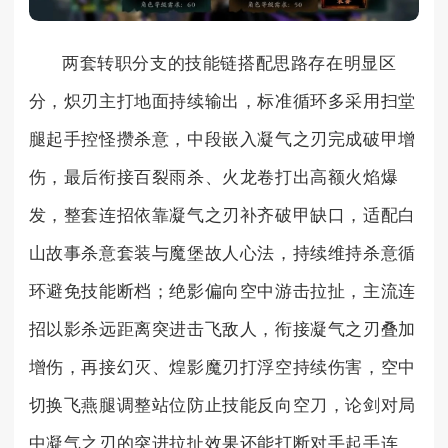
两套转职分支的技能链搭配思路存在明显区
分，炽刃主打地面持续输出，标准循环多采用扫堂
腿起手控怪攒杀意，中段嵌入凝气之刃完成破甲增
伤，最后衔接百裂雨杀、火龙卷打出高额火焰爆
发，整套连招依靠凝气之刃补齐破甲缺口，适配白
山故事杀意套装与魔堡故人心法，持续维持杀意循
环避免技能断档；绝影偏向空中游击拉扯，主流连
招以影杀远距离突进击飞敌人，衔接凝气之刃叠加
增伤，再接幻灭、煌影魔刃打浮空持续伤害，空中
切换飞燕腿调整站位防止技能反向空刀，论剑对局
中凝气之刃的突进拉扯效果还能打断对手起手连