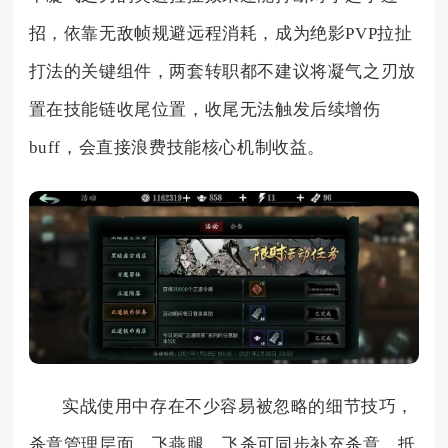
招，依靠无敌帧规避远程消耗，成为绝影PVP拉扯
打法的关键组件，两套转职都不建议将凝气之刃放
置在技能链收尾位置，收尾无法触发后续增伤
buff，会直接浪费技能核心机制收益。
实战使用中存在不少容易被忽略的细节技巧，
杀意管理层面，飞燕腿、飞杀可同步补充杀意，抵