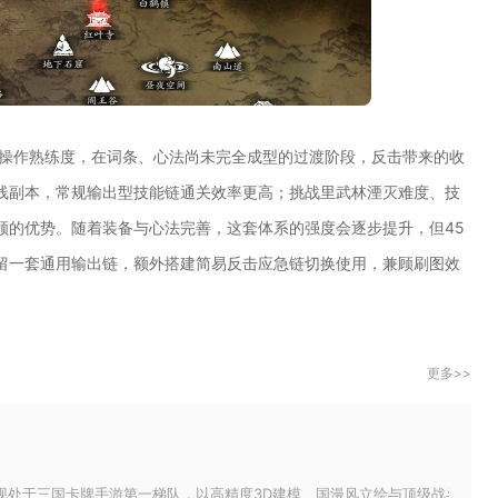
赖操作熟练度，在词条、心法尚未完全成型的过渡阶段，反击带来的收
线副本，常规输出型技能链通关效率更高；挑战里武林湮灭难度、技
顾的优势。随着装备与心法完善，这套体系的强度会逐步提升，但45
留一套通用输出链，额外搭建简易反击应急链切换使用，兼顾刷图效
更多>>
现处于三国卡牌手游第一梯队，以高精度3D建模、国漫风立绘与顶级战斗特效构