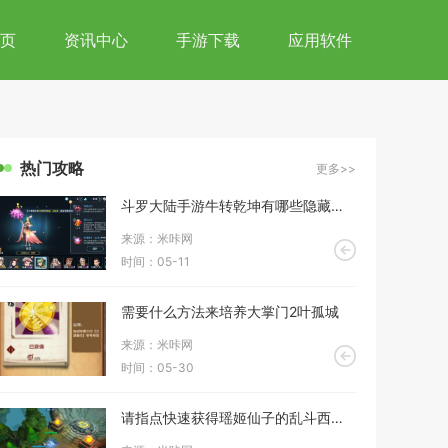
页
资讯中心
手游下载
应用软件
热门攻略
更多>>
斗罗大陆手游牛转乾坤有哪些隐藏玩法
来源：米咔网
时间：05-11
需要什么方法来培养大掌门2叶孤城
来源：米咔网
时间：05-30
请指点快速获得瑶姬仙子的乱斗西游攻略