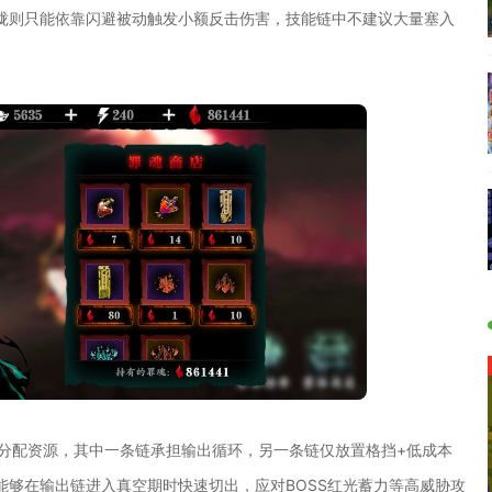
珑则只能依靠闪避被动触发小额反击伤害，技能链中不建议大量塞入
链分配资源，其中一条链承担输出循环，另一条链仅放置格挡+低成本
够在输出链进入真空期时快速切出，应对BOSS红光蓄力等高威胁攻