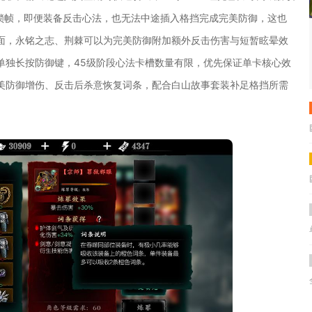
作锁帧，即便装备反击心法，也无法中途插入格挡完成完美防御，这也
面，永铭之志、荆棘可以为完美防御附加额外反击伤害与短暂眩晕效
单独长按防御键，45级阶段心法卡槽数量有限，优先保证单卡核心效
美防御增伤、反击后杀意恢复词条，配合白山故事套装补足格挡所需