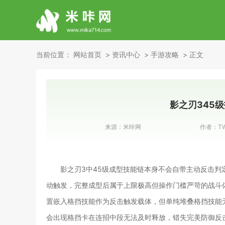
当前位置：
网站首页
资讯中心
手游攻略
正文
影之刃345
来源：
米咔网
作者：
T
影之刃3中45级成型技能链本身不会自带主动反击
动触发，完整成型后属于上限极高但操作门槛严苛的战斗
置嵌入格挡技能作为反击触发载体，但单纯堆叠格挡技能
会出现格挡卡在连招中段无法及时释放，错失完美防御反