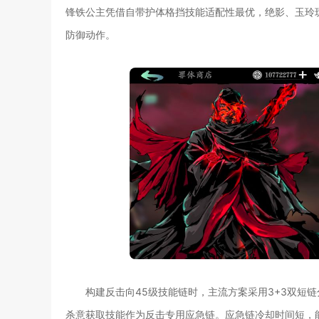
锋铁公主凭借自带护体格挡技能适配性最优，绝影、玉玲
防御动作。
构建反击向45级技能链时，主流方案采用3+3双短
杀意获取技能作为反击专用应急链。应急链冷却时间短，能