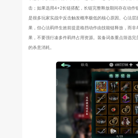
击；如果选用4+2长链搭配，长链完整释放期间存在动
是很多玩家实战中反击触发概率极低的核心原因。心法层
果，但心法羁绊生效前提是格挡动作由技能链释放，而非
果，不要强行凑多件羁绊占用资源。装备词条重点筛选完
的杀意消耗。