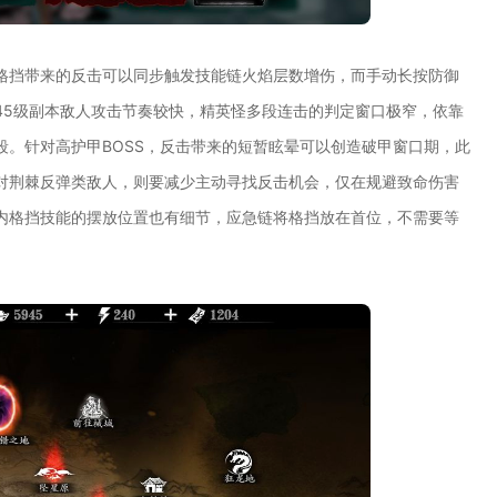
格挡带来的反击可以同步触发技能链火焰层数增伤，而手动长按防御
45级副本敌人攻击节奏较快，精英怪多段连击的判定窗口极窄，依靠
。针对高护甲BOSS，反击带来的短暂眩晕可以创造破甲窗口期，此
对荆棘反弹类敌人，则要减少主动寻找反击机会，仅在规避致命伤害
内格挡技能的摆放位置也有细节，应急链将格挡放在首位，不需要等
。