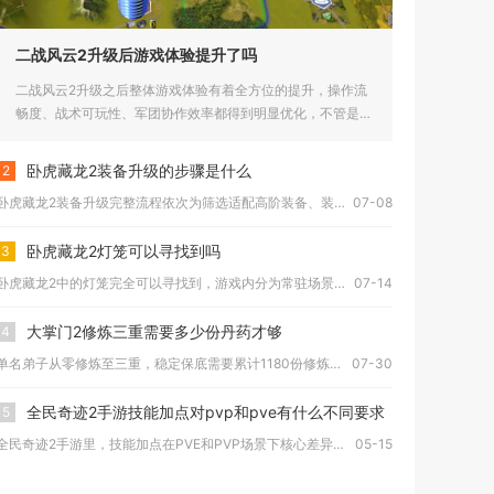
二战风云2升级后游戏体验提升了吗
二战风云2升级之后整体游戏体验有着全方位的提升，操作流
畅度、战术可玩性、军团协作效率都得到明显优化，不管是新
手前期发育还...
卧虎藏龙2装备升级的步骤是什么
2
卧虎藏龙2装备升级完整流程依次为筛选适配高阶装备、装备基础强...
07-08
卧虎藏龙2灯笼可以寻找到吗
3
卧虎藏龙2中的灯笼完全可以寻找到，游戏内分为常驻场景灯笼与限...
07-14
大掌门2修炼三重需要多少份丹药才够
4
单名弟子从零修炼至三重，稳定保底需要累计1180份修炼丹，其...
07-30
全民奇迹2手游技能加点对pvp和pve有什么不同要求
5
全民奇迹2手游里，技能加点在PVE和PVP场景下核心差异显著...
05-15