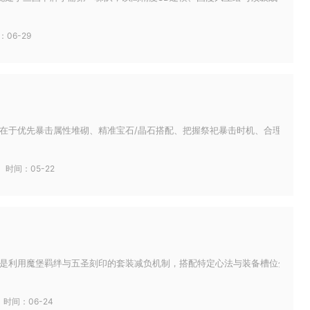
：06-29
在于优先暴击属性堆砌、精准宝石/晶石搭配、把握祭祀暴击时机、合理洗练词条
时间：05-22
是利用魔堡羁绊与五圣刻印的套装减负机制，搭配特定心法与装备槽位分配，可稳
时间：06-24