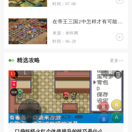
时间：07-08
在帝王三国2中怎样才有可能抓到将领
来源：米咔网
时间：06-28
精选攻略
更多>>
1
口袋妖怪火红个体值提升的技巧是什么