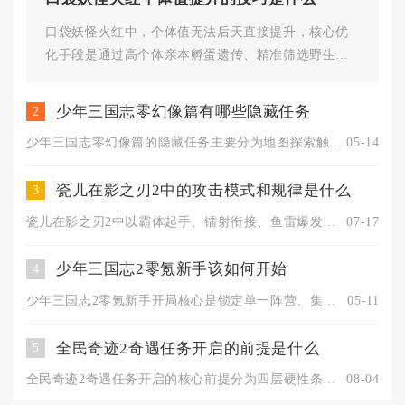
口袋妖怪火红中，个体值无法后天直接提升，核心优
化手段是通过高个体亲本孵蛋遗传、精准筛选野生高
个体精灵，以及利用特定道具与...
少年三国志零幻像篇有哪些隐藏任务
2
少年三国志零幻像篇的隐藏任务主要分为地图探索触发、特殊对话解...
05-14
瓷儿在影之刃2中的攻击模式和规律是什么
3
瓷儿在影之刃2中以霸体起手、镭射衔接、鱼雷爆发、充能控场为核...
07-17
少年三国志2零氪新手该如何开始
4
少年三国志2零氪新手开局核心是锁定单一阵营、集中资源养主力、...
05-11
全民奇迹2奇遇任务开启的前提是什么
5
全民奇迹2奇遇任务开启的核心前提分为四层硬性条件，依次为主线...
08-04