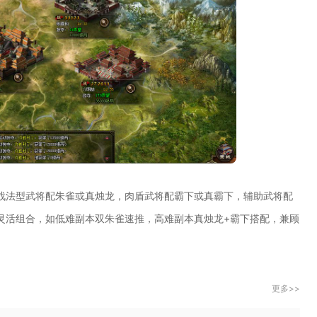
战法型武将配朱雀或真烛龙，肉盾武将配霸下或真霸下，辅助武将配
灵活组合，如低难副本双朱雀速推，高难副本真烛龙+霸下搭配，兼顾
更多>>