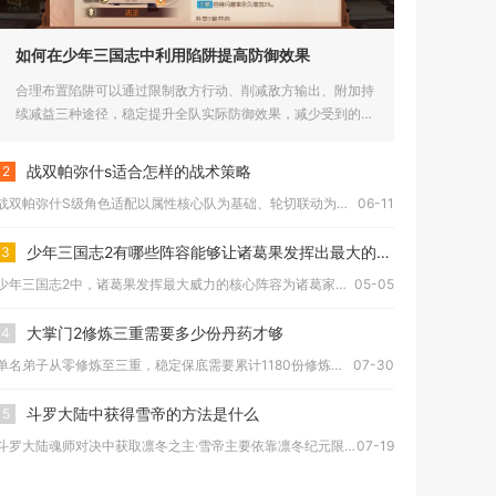
如何在少年三国志中利用陷阱提高防御效果
合理布置陷阱可以通过限制敌方行动、削减敌方输出、附加持
续减益三种途径，稳定提升全队实际防御效果，减少受到的爆
发伤害，大幅...
战双帕弥什s适合怎样的战术策略
2
战双帕弥什S级角色适配以属性核心队为基础、轮切联动为核心、机...
06-11
少年三国志2有哪些阵容能够让诸葛果发挥出最大的威力
3
少年三国志2中，诸葛果发挥最大威力的核心阵容为诸葛家族体系阵...
05-05
大掌门2修炼三重需要多少份丹药才够
4
单名弟子从零修炼至三重，稳定保底需要累计1180份修炼丹，其...
07-30
斗罗大陆中获得雪帝的方法是什么
5
斗罗大陆魂师对决中获取凛冬之主·雪帝主要依靠凛冬纪元限定觉醒...
07-19