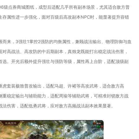
96级点券商城图纸，成型后适配几乎所有副本场景，尤其适合敌方普
生存属性进一步强化，面对百级后高攻副本NPC时，能显著提升容错
级而来，3强壮1掌控2强防的均衡属性，兼顾战法输出、物理防御与血
面对高战法、高攻防的中后期副本，真烛龙既能打出稳定战法伤害，
首选。开光后额外提升强壮与强防等级，属性再上台阶，适配顶级副
驱虎套装极致普攻输出，适配马超、许褚等高攻武将，适合敌方高
侧重稳定输出与辅助能力，适配周瑜等辅助武将，可精准封锁敌方战
战法伤害，适配低勇武将，应对敌方高频战法副本效果显著。