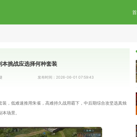
首
副本挑战应选择何种套装
捷
发布时间：
2026-06-01 07:59:43
套装，低难速推用朱雀，高难持久战用霸下，中后期综合攻坚选真烛
副本场景。