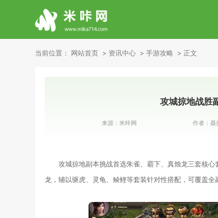
当前位置：
网站首页
资讯中心
手游攻略
正文
攻城掠地战胜
来源：
米咔网
作者：
聂
攻城掠地副本挑战首选朱雀、霸下、真烛龙三套核心
龙，辅以驱虎、灵龟、鲮鲤等套装针对性搭配，可覆盖全