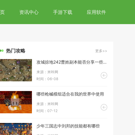
页
资讯中心
手游下载
应用软件
热门攻略
更多>>
攻城掠地242曹姓副本能否分享一些过关心得
来源：米咔网
时间：06-08
哪些枪械模组适合在我的世界中使用
来源：米咔网
时间：07-12
少年三国志中刘邦的技能都有哪些