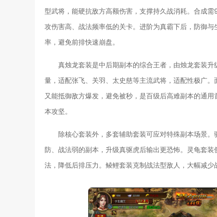
型武将，能硬抗敌方高额伤害，支撑持久战消耗。合成需
攻伤害高、战法频率低的关卡。进阶为真霸下后，防御与
率，避免前排快速崩盘。
真烛龙套装是中后期副本的综合王者，由烛龙套装升
量，适配张飞、关羽、太史慈等主流武将，适配性极广。
又能抵御敌方爆发，避免被秒，是百级后高难副本的通用
本攻坚。
除核心套装外，多套辅助套装可应对特殊副本场景。
防、战法弱的副本，升级真驱虎后输出更恐怖。灵龟套装
法，降低后排压力。鲮鲤套装克制战法型敌人，大幅减少