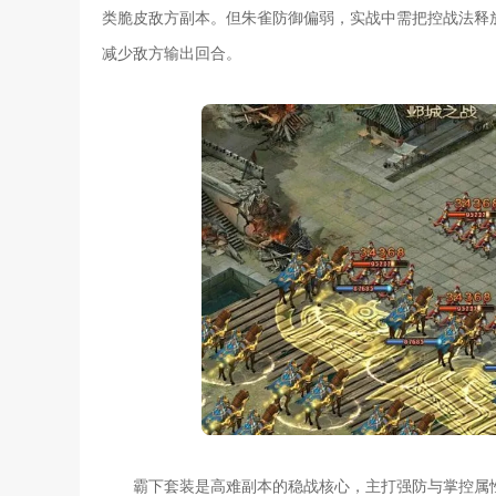
类脆皮敌方副本。但朱雀防御偏弱，实战中需把控战法释
减少敌方输出回合。
霸下套装是高难副本的稳战核心，主打强防与掌控属