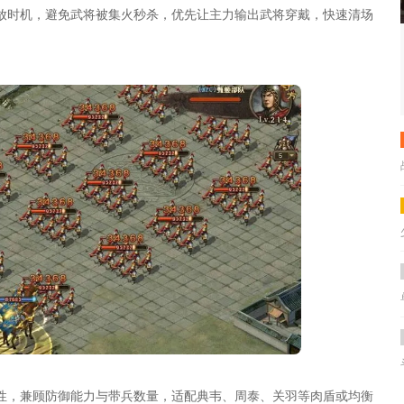
放时机，避免武将被集火秒杀，优先让主力输出武将穿戴，快速清场
性，兼顾防御能力与带兵数量，适配典韦、周泰、关羽等肉盾或均衡