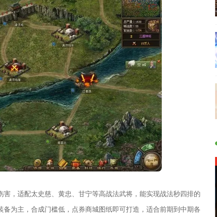
伤害，适配太史慈、黄忠、甘宁等高战法武将，能实现战法秒四排的
装备为主，合成门槛低，点券商城图纸即可打造，适合前期到中期各