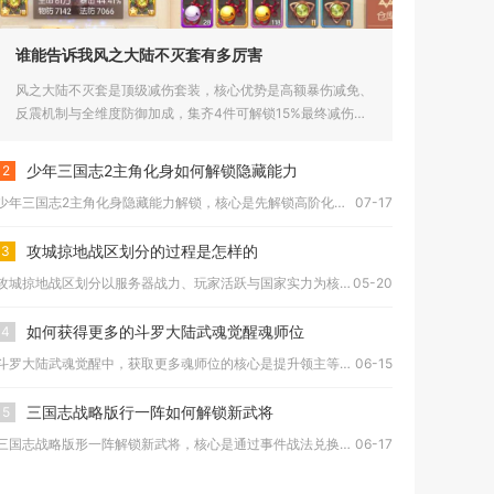
谁能告诉我风之大陆不灭套有多厉害
风之大陆不灭套是顶级减伤套装，核心优势是高额暴伤减免、
反震机制与全维度防御加成，集齐4件可解锁15%最终减伤，
是PVE开...
少年三国志2主角化身如何解锁隐藏能力
2
少年三国志2主角化身隐藏能力解锁，核心是先解锁高阶化身符、再...
07-17
攻城掠地战区划分的过程是怎样的
3
攻城掠地战区划分以服务器战力、玩家活跃与国家实力为核心依据，...
05-20
如何获得更多的斗罗大陆武魂觉醒魂师位
4
斗罗大陆武魂觉醒中，获取更多魂师位的核心是提升领主等级、解锁...
06-15
三国志战略版行一阵如何解锁新武将
5
三国志战略版形一阵解锁新武将，核心是通过事件战法兑换获取阵法...
06-17