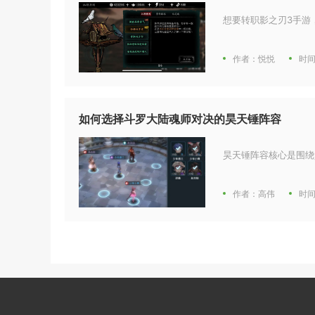
想要转职影之刃3手游
作者：悦悦
时间
如何选择斗罗大陆魂师对决的昊天锤阵容
昊天锤阵容核心是围绕昊
作者：高伟
时间