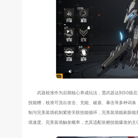
武器校准作为后期核心养成玩法，需武器达到50级且
技能槽，校准可洗出攻击、充能、破盾、暴击等多种词条
制与完美装填机制紧密关联技能循环，完美装填能刷新能
填速度、完美装填触发概率，尤其适配依赖技能爆发的主