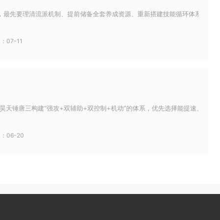
，最先要理清流派机制、提前储备全套养成资源、重新搭建技能循环体系，同时适
：07-11
天锤唐三构建“强攻+双辅助+双控制+机动”的体系，优先选择能提速、回魂、强
：06-20