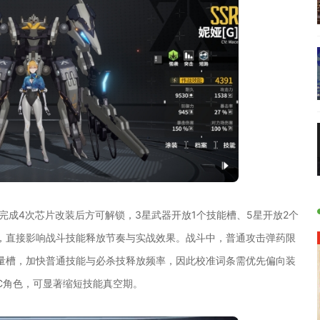
完成4次芯片改装后方可解锁，3星武器开放1个技能槽、5星开放2个
，直接影响战斗技能释放节奏与实战效果。战斗中，普通攻击弹药限
量槽，加快普通技能与必杀技释放频率，因此校准词条需优先偏向装
C角色，可显著缩短技能真空期。