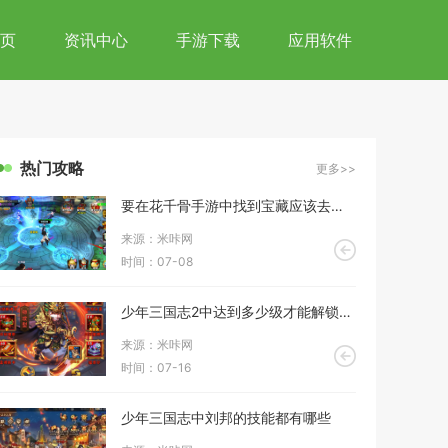
页
资讯中心
手游下载
应用软件
热门攻略
更多>>
要在花千骨手游中找到宝藏应该去哪里
来源：米咔网
时间：07-08
少年三国志2中达到多少级才能解锁图腾
来源：米咔网
时间：07-16
少年三国志中刘邦的技能都有哪些