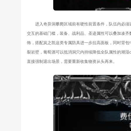
进入奇异洞攀爬区域前有硬性前置条件，队伍内必须调
交互的基础门槛，装备、战利品、圣迹属性可以叠加凑齐
饰，搭配岚之凯这类专属防具进一步拉高面板，同时背包
裂岩壁，葡萄酒可以抵消洞穴内持续降低全队属性的潮湿d
直接强制退出场景，需要重新收集物资从头再来。