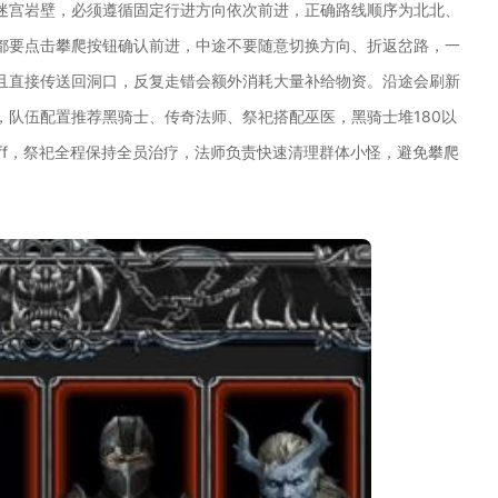
迷宫岩壁，必须遵循固定行进方向依次前进，正确路线顺序为北北、
都要点击攀爬按钮确认前进，中途不要随意切换方向、折返岔路，一
且直接传送回洞口，反复走错会额外消耗大量补给物资。沿途会刷新
，队伍配置推荐黑骑士、传奇法师、祭祀搭配巫医，黑骑士堆180以
ff，祭祀全程保持全员治疗，法师负责快速清理群体小怪，避免攀爬