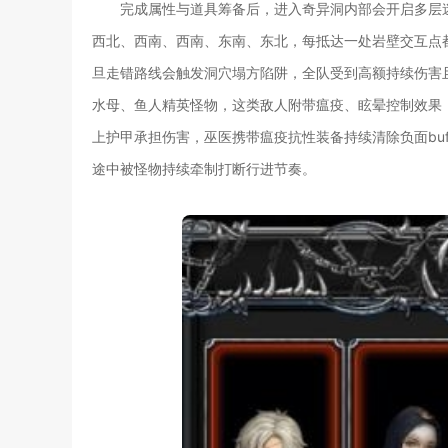
完成属性与道具筹备后，进入奇异洞内部会开启多层
西北、西南、西南、东南、东北，每抵达一处岩壁交互点
旦走错路线会触发洞穴塌方陷阱，全队受到高额持续伤害
水母、鱼人精英怪物，这类敌人附带瘟疫、眩晕控制效果
上护甲承担伤害，巫医携带瘟疫抗性装备持续清除负面bu
途中被怪物持续牵制打断行进节奏。