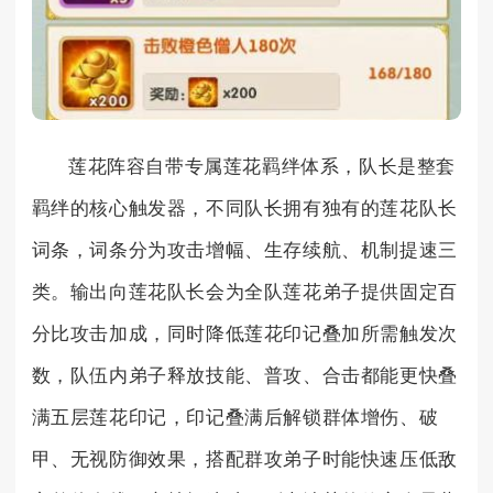
莲花阵容自带专属莲花羁绊体系，队长是整套
羁绊的核心触发器，不同队长拥有独有的莲花队长
词条，词条分为攻击增幅、生存续航、机制提速三
类。输出向莲花队长会为全队莲花弟子提供固定百
分比攻击加成，同时降低莲花印记叠加所需触发次
数，队伍内弟子释放技能、普攻、合击都能更快叠
满五层莲花印记，印记叠满后解锁群体增伤、破
甲、无视防御效果，搭配群攻弟子时能快速压低敌