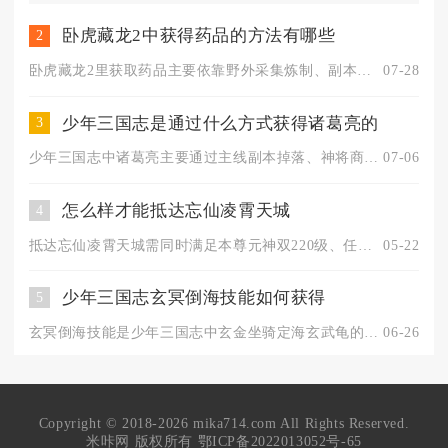
卧虎藏龙2中获得药品的方法有哪些
2
卧虎藏龙2里获取药品主要依靠野外采集炼制、副本活动掉落、场景...
07-28
少年三国志是通过什么方式获得诸葛亮的
3
少年三国志中诸葛亮主要通过主线副本掉落、神将商店兑换、竞技场...
07-06
怎么样才能抵达忘仙凌霄天城
4
抵达忘仙凌霄天城需同时满足本尊元神双220级、任意四心法达2...
05-22
少年三国志玄冥倒海技能如何获得
5
玄冥倒海技能是少年三国志中玄金坐骑定海玄武龟的核心技能，获取...
06-26
Copyright © 2018-2026 mika714.com All Rights Reserved.
米咔网 版权所有
鄂ICP备2022013052号-65