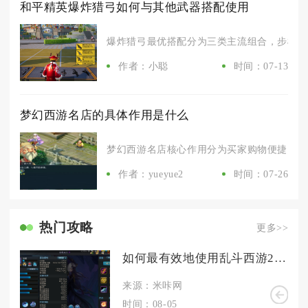
和平精英爆炸猎弓如何与其他武器搭配使用
爆炸猎弓最优搭配分为三类主流组合，步枪为主
作者：小聪
时间：07-13
梦幻西游名店的具体作用是什么
梦幻西游名店核心作用分为买家购物便捷、店主
作者：yueyue2
时间：07-26
热门攻略
更多>>
如何最有效地使用乱斗西游2至圣明王组合
来源：米咔网
时间：08-05