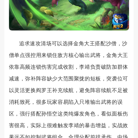
追求速攻清场可以选择金角大王搭配沙僧，沙
僧单点强控用来锁住敌方核心输出武将，金角大王
依靠高频连锁伤害完成收割，李靖负责破防加群体
减速，弥补阵容缺少大范围聚拢的短板，突袭位可
以灵活更换阎罗王补充续航，避免阵容续航不足被
消耗致死，很多玩家容易陷入只堆输出武将的误
区，强行搭配孙悟空这类纯爆发角色，看似面板伤
害很高，实际上很难触发李靖的暴击增益，实战效
果远不如控制武将组合，合理分配前排承伤、中场