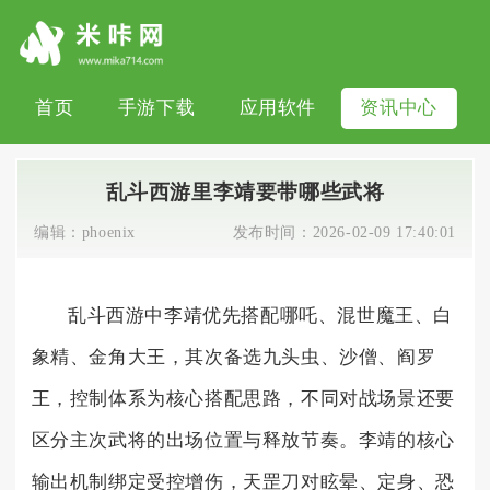
首页
手游下载
应用软件
资讯中心
乱斗西游里李靖要带哪些武将
编辑：
phoenix
发布时间：
2026-02-09 17:40:01
乱斗西游中李靖优先搭配哪吒、混世魔王、白
象精、金角大王，其次备选九头虫、沙僧、阎罗
王，控制体系为核心搭配思路，不同对战场景还要
区分主次武将的出场位置与释放节奏。李靖的核心
输出机制绑定受控增伤，天罡刀对眩晕、定身、恐