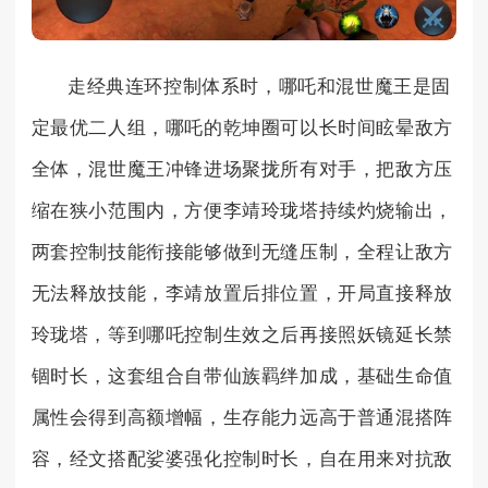
走经典连环控制体系时，哪吒和混世魔王是固
定最优二人组，哪吒的乾坤圈可以长时间眩晕敌方
全体，混世魔王冲锋进场聚拢所有对手，把敌方压
缩在狭小范围内，方便李靖玲珑塔持续灼烧输出，
两套控制技能衔接能够做到无缝压制，全程让敌方
无法释放技能，李靖放置后排位置，开局直接释放
玲珑塔，等到哪吒控制生效之后再接照妖镜延长禁
锢时长，这套组合自带仙族羁绊加成，基础生命值
属性会得到高额增幅，生存能力远高于普通混搭阵
容，经文搭配娑婆强化控制时长，自在用来对抗敌