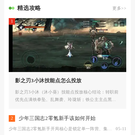
精选攻略
更多>>
1
影之刃3小沐技能点怎么投放
影之刃3小沐（沐小葵）技能点投放核心结论：转职前
优先点满铁拳坠、乱舞袭、玲珑斩；铁公主主点黑铁
冲击、暴虐流星、摧枯拉朽；...
少年三国志2零氪新手该如何开始
2
少年三国志2零氪新手开局核心是锁定单一阵营、集中资源养主力、...
05-11