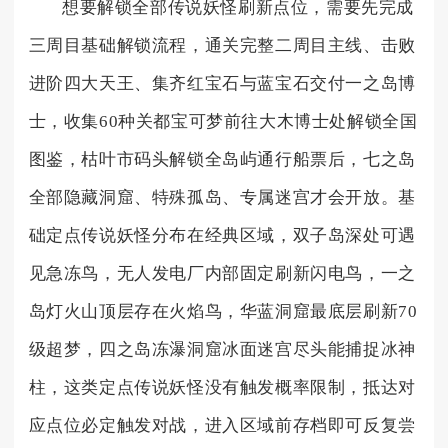
想要解锁全部传说妖怪刷新点位，需要先完成
三周目基础解锁流程，通关完整二周目主线、击败
进阶四大天王、集齐红宝石与蓝宝石交付一之岛博
士，收集60种关都宝可梦前往大木博士处解锁全国
图鉴，枯叶市码头解锁全岛屿通行船票后，七之岛
全部隐藏洞窟、特殊孤岛、专属迷宫才会开放。基
础定点传说妖怪分布在经典区域，双子岛深处可遇
见急冻鸟，无人发电厂内部固定刷新闪电鸟，一之
岛灯火山顶层存在火焰鸟，华蓝洞窟最底层刷新70
级超梦，四之岛冻瀑洞窟冰面迷宫尽头能捕捉冰神
柱，这类定点传说妖怪没有触发概率限制，抵达对
应点位必定触发对战，进入区域前存档即可反复尝