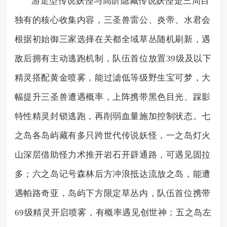
游走型传说妖怪与高阶隐藏传说妖怪是三周目
独有的核心收集内容，三圣兽雷公、炎帝、水君会
根据初始御三家选择在关都全域草丛随机刷新，遇
敌后拥有主动逃跑机制，队伍首位放置39级及以下
精灵搭配黄金喷雾，能过滤低等级野生宝可梦，大
幅提升三圣兽遭遇概率，上阵携带黑色目光、踩影
特性精灵封锁逃跑，再削弱血量施加控制状态。七
之岛各岛屿藏有多只跨世代传说妖怪，一之岛灯火
山深层借助怪力术推开岩石开辟通路，可遇见固拉
多；六之岛记号森林后方冲浪抵达流放之岛，能遭
遇帕路奇亚，岛屿下方限定草丛内，队伍首位携带
69级精灵开启喷雾，有概率遇见创世神；五之岛左