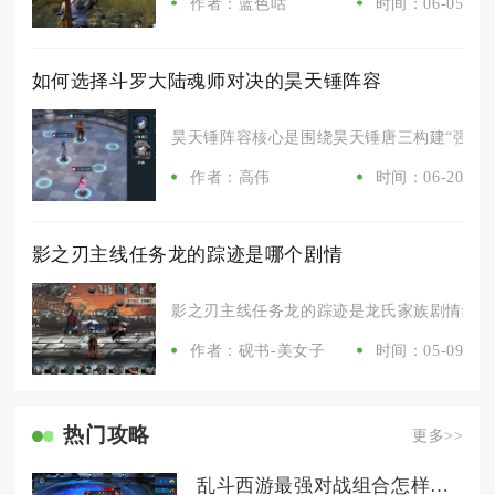
作者：蓝色咕
时间：06-05
如何选择斗罗大陆魂师对决的昊天锤阵容
昊天锤阵容核心是围绕昊天锤唐三构建“强攻+双
作者：高伟
时间：06-20
影之刃主线任务龙的踪迹是哪个剧情
影之刃主线任务龙的踪迹是龙氏家族剧情线的核
作者：砚书-美女子
时间：05-09
热门攻略
更多>>
乱斗西游最强对战组合怎样才能取得胜利