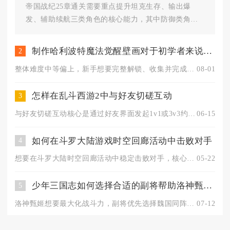
帝国战纪25章通关需要重点提升坦克生存、输出爆
发、辅助续航三类角色的核心能力，其中防御类角色
优先强化坦度与减伤，输出类角...
制作哈利波特魔法觉醒壁画对于初学者来说难度有多大
2
整体难度中等偏上，新手想要完整解锁、收集并完成壁画墙面创意布...
08-01
怎样在乱斗西游2中与好友切磋互动
3
与好友切磋互动核心是通过好友界面发起1v1或3v3约战，支持...
06-15
如何在斗罗大陆游戏时空回廊活动中击败对手
4
想要在斗罗大陆时空回廊活动中稳定击败对手，核心在于按固定顺序...
05-22
少年三国志如何选择合适的副将帮助洛神甄姬提高战斗力
5
洛神甄姬想要最大化战斗力，副将优先选择魏国同阵营武将，优先补...
07-12