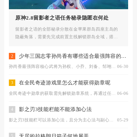
原神2.8留影者之语任务秘录隐匿在何处
留影者之语的全部秘录分散在金苹果群岛四座主岛的
隐蔽角落，需要先完成前置主线解锁群岛全域，搭配
元素视野扫描环境才能完整搜集...
少年三国志零孙尚香有哪些适合最强阵容的武将
2
孙尚香最强阵容核心武将为孙权、小乔、刘备、邹翊、诸葛果，这套...
06-30
在全民奇迹游戏里怎么才能获得勋章呢
3
全民奇迹中勋章的获取需先解锁勋章系统，再通过任务达成、周期活...
06-06
影之刃3技能栏能不能添加心法
4
影之刃3技能栏可以添加心法，且分为主心法与副心法两种添加形式...
05-29
无尽的拉格朗日箱子何地展开
5