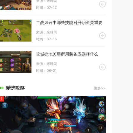
来源：米咔网
时间：07-17
二战风云中哪些技能对升职至关重要
来源：米咔网
时间：07-16
攻城掠地关羽所用装备应选择什么
来源：米咔网
时间：06-21
精选攻略
更多>>
1