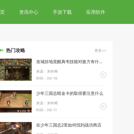
页
资讯中心
手游下载
应用软件
热门攻略
更多>>
攻城掠地觉醒典韦技能对敌方有什么影响
来源：米咔网
时间：06-18
少年三国志暗金卡的取得要注意什么
来源：米咔网
时间：06-11
在少年三国志2里如何找到战功商店