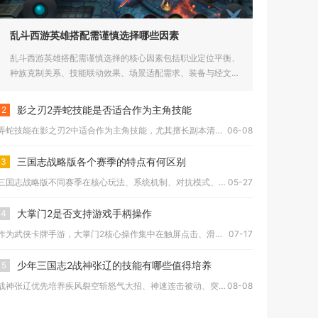
乱斗西游英雄搭配需谨慎选择哪些因素
乱斗西游英雄搭配需谨慎选择的核心因素包括职业定位平衡、
种族克制关系、技能联动效果、场景适配需求、装备与经文匹
配以及英雄成...
影之刃2弄蛇技能是否适合作为主角技能
2
弄蛇技能在影之刃2中适合作为主角技能，尤其擅长副本清图与持续...
06-08
三国志战略版各个赛季的特点有何区别
3
三国志战略版不同赛季在核心玩法、系统机制、对抗模式、阵容生态...
05-27
大掌门2是否支持游戏手柄操作
4
作为武侠卡牌手游，大掌门2核心操作集中在触屏点击、滑动与拖拽...
07-17
少年三国志2战神张辽的技能有哪些值得培养
5
战神张辽优先培养疾风裂空斩怒气大招、神速连击被动、突袭追加攻...
08-08