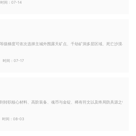
时间：07-14
等级梯度可依次选择主城外围露天矿点、千劫矿洞多层区域、死亡沙漠与亚特兰蒂
时间：07-17
到转职核心材料、高阶装备、魂币与金锭、稀有符文以及终局防具源之铠，奖励按
时间：08-03