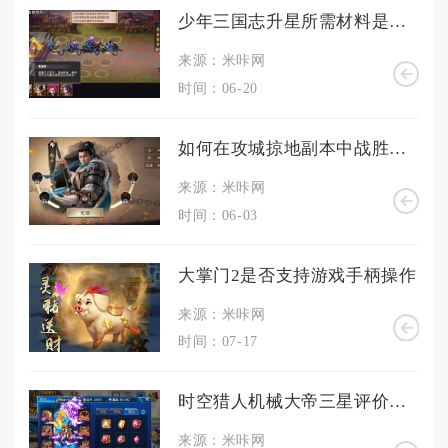
少年三国志升星所需材料是哪些
来源：米咔网
时间：06-20
如何在攻城掠地副本中战胜韩琼
来源：米咔网
时间：06-03
大掌门2是否支持游戏手柄操作
来源：米咔网
时间：07-17
时空猎人机械大帝三星评价需要注意哪些关键点
来源：米咔网