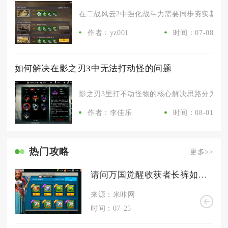
在二战风云2中强化战斗力需要同步夯实基建后
作者：yz001
时间：07-08
如何解决在影之刃3中无法打动怪的问题
影之刃3里打不动怪物的核心解决思路分为四大
作者：李佳乐
时间：08-01
热门攻略
更多>>
请问万国觉醒收获者长裤如何获得
来源：米咔网
时间：07-25