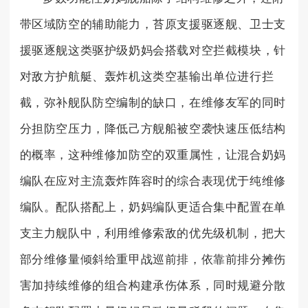
带区域防空的辅助能力，苔原支援驱逐舰、卫士支
援驱逐舰这类驱护级奶妈会搭载对空拦截模块，针
对敌方护航艇、轰炸机这类空基输出单位进行拦
截，弥补舰队防空编制的缺口，在维修友军的同时
分担防空压力，降低己方舰船被空袭快速压低结构
的概率，这种维修加防空的双重属性，让混合奶妈
编队在应对主流轰炸阵容时的综合表现优于纯维修
编队。配队搭配上，奶妈编队更适合集中配置在单
支主力舰队中，利用维修索敌的优先级机制，把大
部分维修量倾斜给重甲战巡前排，依靠前排分摊伤
害加持续维修的组合构建承伤体系，同时规避分散