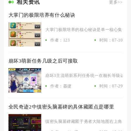
相关资讯
更多>>
大掌门的极限培养有什么秘诀
大掌门极限培养的核心秘诀是单一核心集中全资
作者：123
时间：07-10
崩坏3萌新任务几级之后可接取
崩坏3主流萌新系列任务统一在舰长等级达到10
作者：聂捷
时间：07-29
全民奇迹2中缜密头脑墓碑的具体藏匿点是哪里
缜密头脑墓碑藏匿于勇者大陆地图右上角墓园的