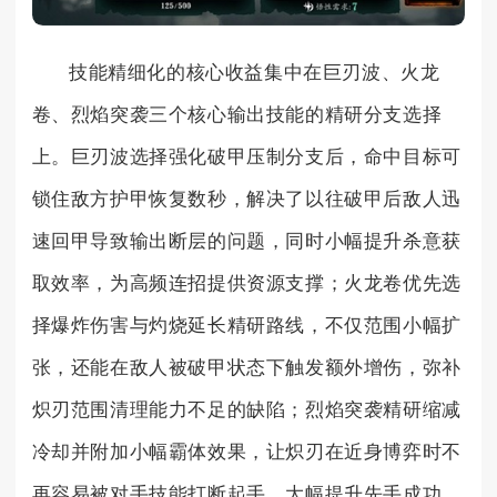
技能精细化的核心收益集中在巨刃波、火龙
卷、烈焰突袭三个核心输出技能的精研分支选择
上。巨刃波选择强化破甲压制分支后，命中目标可
锁住敌方护甲恢复数秒，解决了以往破甲后敌人迅
速回甲导致输出断层的问题，同时小幅提升杀意获
取效率，为高频连招提供资源支撑；火龙卷优先选
择爆炸伤害与灼烧延长精研路线，不仅范围小幅扩
张，还能在敌人被破甲状态下触发额外增伤，弥补
炽刃范围清理能力不足的缺陷；烈焰突袭精研缩减
冷却并附加小幅霸体效果，让炽刃在近身博弈时不
再容易被对手技能打断起手，大幅提升先手成功