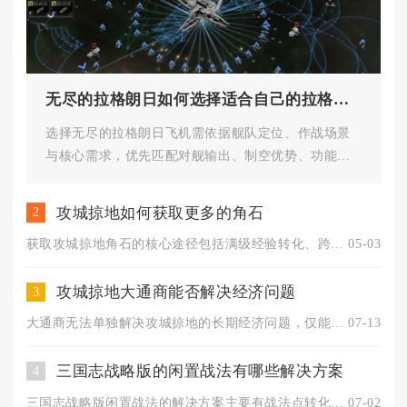
无尽的拉格朗日如何选择适合自己的拉格朗日飞机
选择无尽的拉格朗日飞机需依据舰队定位、作战场景
与核心需求，优先匹配对舰输出、制空优势、功能辅
助三类核心战机，再结合载机平...
攻城掠地如何获取更多的角石
2
获取攻城掠地角石的核心途径包括满级经验转化、跨服玩法参与、限...
05-03
攻城掠地大通商能否解决经济问题
3
大通商无法单独解决攻城掠地的长期经济问题，仅能作为阶段性定向...
07-13
三国志战略版的闲置战法有哪些解决方案
4
三国志战略版闲置战法的解决方案主要有战法点转化、传承复用、武...
07-02