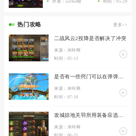
作者：coffee橙
时间：05-29
热门攻略
更多>>
二战风云2投降是否解决了冲突
来源：米咔网
时间：05-13
是否有一些窍门可以在弹弹堂大冒险扭蛋机中获得更多的分数
来源：米咔网
时间：07-10
攻城掠地关羽所用装备应选择什么
来源：米咔网
时间：06-21