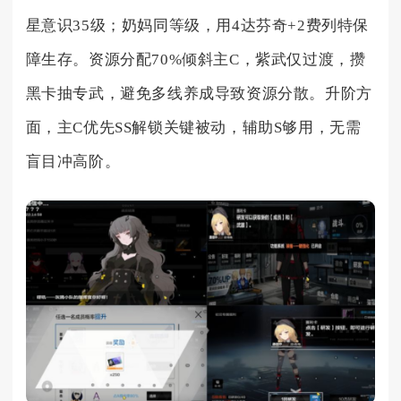
星意识35级；奶妈同等级，用4达芬奇+2费列特保
障生存。资源分配70%倾斜主C，紫武仅过渡，攒
黑卡抽专武，避免多线养成导致资源分散。升阶方
面，主C优先SS解锁关键被动，辅助S够用，无需
盲目冲高阶。