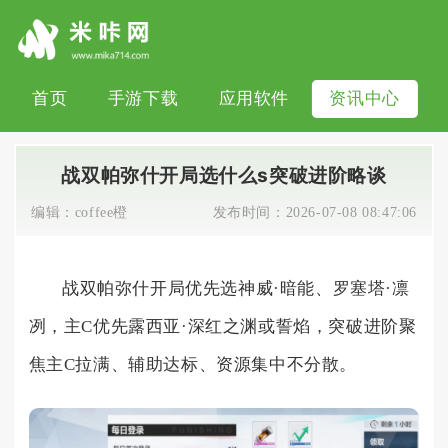
首页
手游下载
应用软件
资讯中心
战双帕弥什开局选什么s突破进阶略谈
编辑：
coffee橙
发布时间：
2026-07-08 08:47:06
战双帕弥什开局优先选神威·暗能、罗塞塔·凛
冽，主C优先露西亚·深红之渊或誓焰，突破进阶聚
焦主C拉满、辅助达标、资源集中不分散。