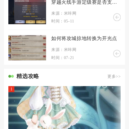
穿越火线手游定级赛是否支持多人参与
来源：米咔网
时间：05-11
如何将攻城掠地转换为开光点
来源：米咔网
时间：07-21
精选攻略
更多>>
1