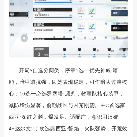
开局S自选分两类，序章5选一优先神威·暗
能，暗甲减抗强，囚笼表现稳定，可作暗队过渡核
心；10选一必选罗塞塔·凛冽，物理队核心装甲，
减防增伤显著，前期战区与囚笼刚需。主C首选露
西亚·深红之渊，爆发足、适配广，意识用汉娜
4+达尔文2；次选露西亚·誓焰，火队强势，开荒效