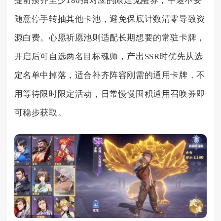
提前攒齐至少180抽对应的限定觉醒券，中途不要
随意停手转抽其他卡池，避免保底计数清零导致资
源白费。心愿祈愿池则适配长期想要的常驻卡牌，
开启后可自选两名目标魂师，产出SSR时优先从选
定名单中掉落，适合补齐阵容刚需的通用卡牌，不
用等待限时限定活动，日常慢慢囤积通用召唤券即
可稳步获取。