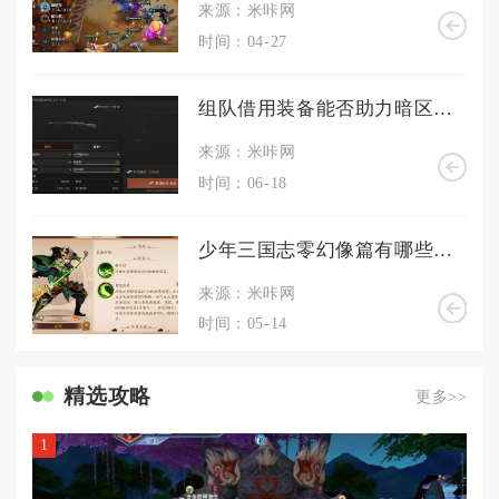
来源：米咔网
时间：04-27
组队借用装备能否助力暗区突围
来源：米咔网
时间：06-18
少年三国志零幻像篇有哪些隐藏任务
来源：米咔网
时间：05-14
精选攻略
更多>>
1