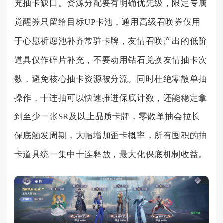
充抽卡缺口。资源分配要有明确优先级，限定专属
觉醒券只留给目标UP卡池，通用高级召唤券仅用
于心愿祈愿池补齐常驻卡牌，友情召唤产出的低阶
道具仅作碎片补充，不要动用钻石兑换友情抽卡次
数，避免核心抽卡资源被分流。同时杜绝零散单抽
操作，十连抽可以快速推进保底计数，还能稳定拿
到至少一张SR及以上品质卡牌，零散单抽会拉长
保底触发周期，大幅增加歪卡概率，所有囤积的抽
卡道具统一集中十连释放，最大化保底机制收益。