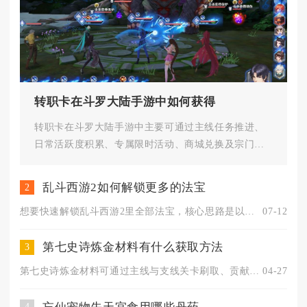
转职卡在斗罗大陆手游中如何获得
转职卡在斗罗大陆手游中主要可通过主线任务推进、
日常活跃度积累、专属限时活动、商城兑换及宗门福
利这几类核心途径稳定获取，不...
乱斗西游2如何解锁更多的法宝
2
想要快速解锁乱斗西游2里全部法宝，核心思路是以混沌残片为基础...
07-12
第七史诗炼金材料有什么获取方法
3
第七史诗炼金材料可通过主线与支线关卡刷取、贡献度商店兑换、讨...
04-27
4