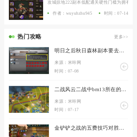
攻城掠地222副本低配通关硬性门槛为拥有觉醒
作者：wuyuhzhu945
时间：07-14
热门攻略
更多>>
明日之后秋日森林副本要去哪儿击败
来源：米咔网
时间：07-08
二战风云二战中bm13所在的位置是哪个
来源：米咔网
时间：07-17
金铲铲之战的五费技巧对胜利的影响大吗