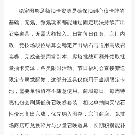
稳定囤够足额抽卡资源是确保抽到心仪卡牌的
基础，无氪、微氪玩家都能通过固定玩法持续产出
召唤道具，无需大额投入。日常每日任务、宗门内
政、竞技场段位结算会稳定产出钻石与通用高级召
唤券，完成全部周常副本、爬塔挑战可额外领取批
量抽卡资源，各类限时活动、节日福利会直接赠送
限定专属觉醒券，这部分道具仅能用于当期限定卡
池，需要单独留存不随意使用。商城每日、每周特
惠礼包会刷新低价召唤券套装，相比单抽购买钻石
性价比高出六成，优先购入囤存，宗门商店、竞技
场商店可兑换碎片与少量召唤道具，长期积攒能补