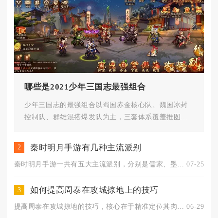
哪些是2021少年三国志最强组合
少年三国志的最强组合以蜀国赤金核心队、魏国冰封
控制队、群雄混搭爆发队为主，三套体系覆盖推图、
竞技场、跨服战等场景，是战力...
秦时明月手游有几种主流派别
2
秦时明月手游一共有五大主流派别，分别是儒家、墨家、兵家、医家...
07-25
如何提高周泰在攻城掠地上的技巧
3
提高周泰在攻城掠地的技巧，核心在于精准定位其肉搏扛伤核心，搭...
06-29