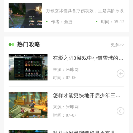
万载玄冰髓具备疗伤功效，且是高阶冰系天材地
作者：聂捷
时间：05-12
热门攻略
更多>>
在影之刃3游戏中小猫雪球的位置在哪里
来源：米咔网
时间：07-06
怎样才能更快地开启少年三国志2中的宝箱
来源：米咔网
时间：07-07