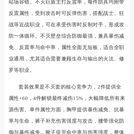
站场容错。不灭巨盾主打反震率，每件防具均附带
反震属性，受到攻击时可反弹伤害，搭配战士、狂
战等近战职业，可在承受伤害时反制对手，形成攻
防一体循环。不灭壁垒综合防御最强，兼具暴伤减
免、反震率与命中率，属性全面无短板，适合全职
业通用，尤其适合需要兼顾生存与输出的火法、修
罗等职业。
套装效果是不灭套的核心竞争力，2件提供全
属性+60，4件解锁最终减伤15%，大幅降低所有来
源伤害。单件属性方面，胸甲提供暴伤减免、抗暴
率与生命，裤子补充伤害强度与攻击，腰带强化防
御与暴伤减免，靴子提升命中率与伤害强度，整体