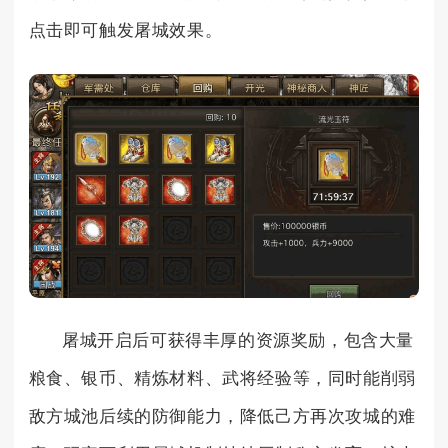
点击即可触发屠城效果。
屠城开启后可获得丰厚的资源奖励，包含大量
粮食、银币、精炼材料、武将经验等，同时能削弱
敌方城池后续的防御能力，降低己方再次攻城的难