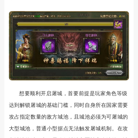
想要顺利开启屠城，首要前提是玩家角色等级
达到解锁屠城的基础门槛，同时自身所在国家需要
攻占指定数量的敌方城池，且城池必须为可屠城的
大型城池，普通小型据点无法触发屠城机制。在攻