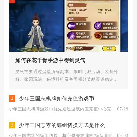
如何在花千骨手游中得到灵气
灵气主要通过蛮荒历练副本、限时门派活动、装备分
解、家园玩法、秘境挂机及各类积分奖励渠道稳定获
取，合理规划每日、每周玩法可...
少年三国志棋牌如何充值游戏币
2
少年三国志棋牌游戏币优先通过游戏内置充值中心完成付费兑换，安...
07-29
少年三国志零的编组切换方式是什么
3
少年三国志零的编组切换，核心是先在阵容/编队界面保存多套预设...
05-03