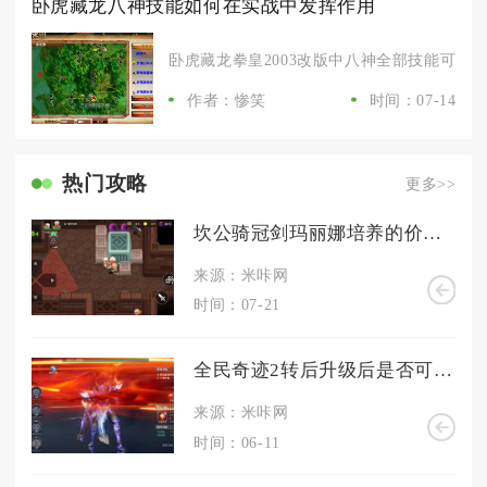
卧虎藏龙八神技能如何在实战中发挥作用
卧虎藏龙拳皇2003改版中八神全部技能可分为
作者：惨笑
时间：07-14
热门攻略
更多>>
坎公骑冠剑玛丽娜培养的价值在哪里
来源：米咔网
时间：07-21
全民奇迹2转后升级后是否可以参与更高级别的战斗
来源：米咔网
时间：06-11