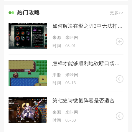
热门攻略
更多>>
如何解决在影之刃3中无法打动怪的问题
来源：米咔网
时间：08-01
怎样才能够顺利地砍断口袋妖怪火红小树
来源：米咔网
时间：06-13
第七史诗微氪阵容是否适合攻击型玩家
来源：米咔网
时间：05-30