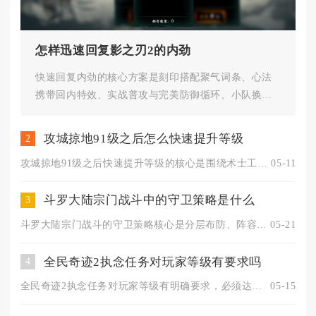
怎样迅速回复影之刃2的内劲
快速回复内劲的核心方案是刻印搭配聚气词条、心法
携带回内特效、实战普攻与完美防御循环、小队换人
叠加回内收益，四套体系同步运...
攻城掠地91级之后怎么快速提升等级
2
攻城掠地91级之后快速提升等级的核心是围绕术士工坊、牢房、经...
05-11
斗罗大陆宗门战斗中的守卫策略是什么
3
斗罗大陆宗门战斗的守卫策略核心是分层布防、阵容适配、控辅联动...
05-21
全民奇迹2执念任务对玩家等级有要求吗
4
全民奇迹2执念任务对玩家等级有明确要求，必须达到1转80级才...
05-15