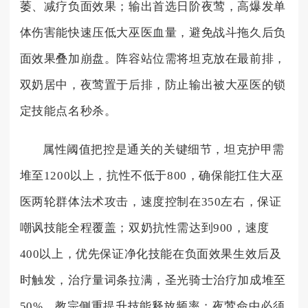
萎、减疗负面效果；输出首选日阶夜莺，高爆发单
体伤害能快速压低大巫医血量，避免战斗拖久后负
面效果叠加崩盘。阵容站位需将坦克放在最前排，
双奶居中，夜莺置于后排，防止输出被大巫医的锁
定技能点名秒杀。
属性阈值把控是通关的关键细节，坦克护甲需
堆至1200以上，抗性不低于800，确保能扛住大巫
医两轮群体法术攻击，速度控制在350左右，保证
嘲讽技能全程覆盖；双奶抗性需达到900，速度
400以上，优先保证净化技能在负面效果生效后及
时触发，治疗量词条拉满，圣光骑士治疗加成堆至
50%，教宗侧重提升技能释放频率；夜莺命中必须