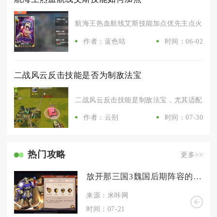
航海王热血航线艾斯技能加点优先主点火拳，其
作者：蓝色咕
时间：06-02
二战风云反击技能是否为制敌法宝
二战风云反击技能是制敌法宝，尤其适配空军、
作者：云别
时间：07-30
热门攻略
更多>>
放开那三国3魏国后期阵容的打法有什么特点
来源：米咔网
时间：07-21