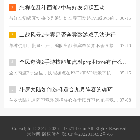
怎样在乱斗西游2中与好友切磋互动
2
与好友切磋互动核心是通过好友界面发起1v1或3v3约战，支持...
06-15
二战风云2卡宾是否会导致游戏无法进行
3
单纯使用、批量生产、编队出战卡宾单位并不会直接造成游戏完全无...
07-10
全民奇迹2手游技能加点对pvp和pve有什么不同要求
4
全民奇迹2手游里，技能加点在PVE和PVP场景下核心差异显著...
05-15
斗罗大陆如何选择适合九月阵容的魂环
5
斗罗大陆九月阵容魂环选择核心在于按阵容体系与魂师定位精准匹配...
07-08
Copyright © 2018-2026 mika714.com All Rights Reserved.
米咔网 版权所有
鄂ICP备2022013052号-65