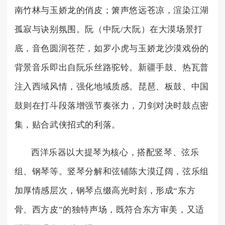
南竹林与玉娇龙的俏皮；箫声悠远苍凉，渲染江湖
孤寂与诀别氛围。阮（中阮/大阮）在大漠场景打
底，音色圆润苍茫，如罗小虎与玉娇龙沙漠戏份的
背景音乐即出自阮乐丝路驼铃。新疆手鼓、热瓦普
注入西域风情，强化地域质感。琵琶、板鼓、中国
鼓则在打斗段落增强节奏张力，刀剑对决时鼓点密
集，贴合武侠招式的利落。
西洋乐器以大提琴为核心，搭配竖琴、弦乐
组、钢琴等。竖琴分解和弦铺陈大漠辽阔，弦乐组
加厚情感层次，钢琴点缀高光时刻，形成“东方
骨、西方皮”的独特声场，既符合东方审美，又适