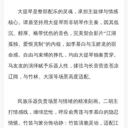
大提琴是整部配乐的灵魂，承担主旋律与情感
核心。谭盾坚持用大提琴而非胡琴作主奏，因其低
沉、醇厚、略带忧伤的音色，完美契合影片“江湖
孤独、爱恨克制”的内核，如李慕白与玉娇龙的宿
命感、自由与束缚的挣扎，均由大提琴独奏贯穿。
马友友的演绎赋予乐器人性，揉弦与长音营造苍凉
辽阔，与竹林、大漠等场景高度适配。
民族乐器负责场景与情绪的精准刻画。二胡主
打情感线，缠绵悲怆，呼应俞秀莲与李慕白的隐忍
情愫。竹笛与箫分饰动静：竹笛清脆灵动，适配江