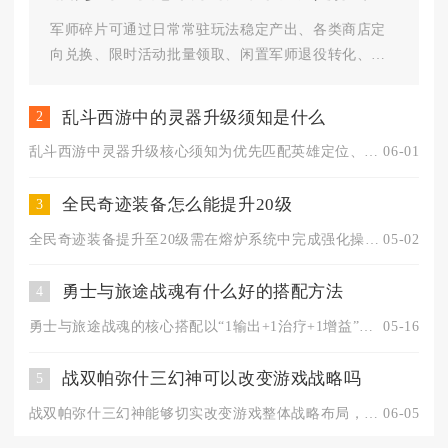
军师碎片可通过日常常驻玩法稳定产出、各类商店定
向兑换、限时活动批量领取、闲置军师退役转化、联
盟交互资源补给五大渠道持续收...
乱斗西游中的灵器升级须知是什么
2
乱斗西游中灵器升级核心须知为优先匹配英雄定位、把控材料消耗节...
06-01
全民奇迹装备怎么能提升20级
3
全民奇迹装备提升至20级需在熔炉系统中完成强化操作，核心依靠...
05-02
勇士与旅途战魂有什么好的搭配方法
4
勇士与旅途战魂的核心搭配以“1输出+1治疗+1增益”为基础框...
05-16
战双帕弥什三幻神可以改变游戏战略吗
5
战双帕弥什三幻神能够切实改变游戏整体战略布局，从配队思路、输...
06-05