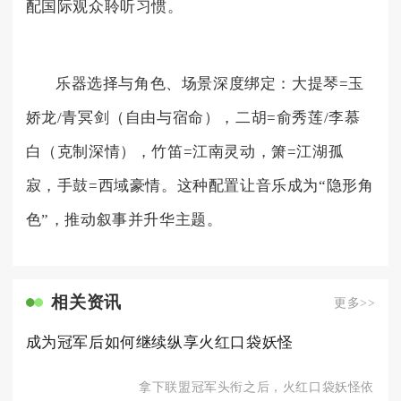
配国际观众聆听习惯。
乐器选择与角色、场景深度绑定：大提琴=玉
娇龙/青冥剑（自由与宿命），二胡=俞秀莲/李慕
白（克制深情），竹笛=江南灵动，箫=江湖孤
寂，手鼓=西域豪情。这种配置让音乐成为“隐形角
色”，推动叙事并升华主题。
相关资讯
更多>>
成为冠军后如何继续纵享火红口袋妖怪
拿下联盟冠军头衔之后，火红口袋妖怪依旧有着