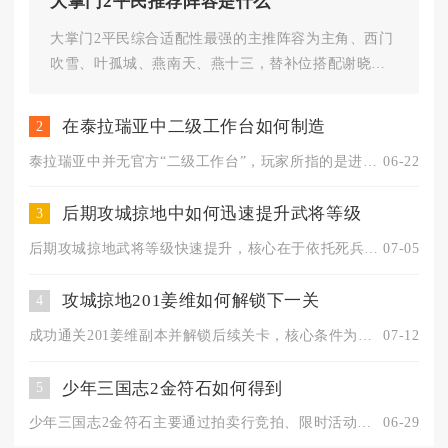
大掌门2平民推荐阵容是什么
大掌门2平民综合适配性最强的主推阵容为主角、西门
吹雪、叶孤城、燕南天、燕十三，替补位搭配谢晓峰
补伤害，这套剑神合璧阵容获...
在泰拉瑞亚中二级工作台如何制造
2
泰拉瑞亚中并无官方“二级工作台”，玩家所指的是进阶核心制作站...
06-22
后期攻城掠地中如何迅速提升武将等级
3
后期攻城掠地武将等级快速提升，核心在于依托死兵经验机制，搭配...
07-05
攻城掠地201姜维如何解锁下一关
4
成功通关201姜维副本并解锁后续关卡，核心条件为完整通关姜维...
07-12
少年三国志2金符石如何得到
5
少年三国志2金符石主要通过拍卖行竞拍、限时活动兑换、符石合成...
06-29