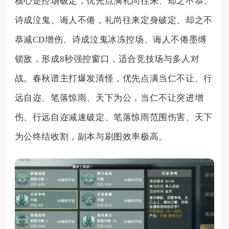
核心是控场破定，优先点满礼尚往来、却之不恭、
诗成泣鬼、诲人不倦，礼尚往来定身破定、却之不
恭减CD增伤、诗成泣鬼冰冻控场、诲人不倦墨缚
锁敌，形成8秒强控窗口，适合竞技场与多人对
战。春秋谱主打爆发清怪，优先点满当仁不让、行
远自迩、笔落惊雨、天下为公，当仁不让突进增
伤、行远自迩减速破定、笔落惊雨范围伤害、天下
为公终结收割，副本与刷图效率极高。