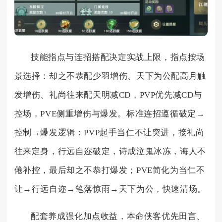
技能指点与连招搭配决定实战上限，指点按场
景选择：却之不恭配少羽增伤、天下为公配高月触
发增伤、礼尚往来配天明减CD，PVP优先减CD与
控场，PVE侧重增伤与爆发。标准连招遵循破定→
控制→爆发逻辑：PVP起手当仁不让突进，接礼尚
往来定身，行远自迩破定，诗成泣鬼冰冻，诲人不
倦补控，最后却之不恭打爆发；PVE简化为当仁不
让→行远自迩→笔落惊雨→天下为公，快速清场。
配套养成强化加点收益，本命侠客优先田言、