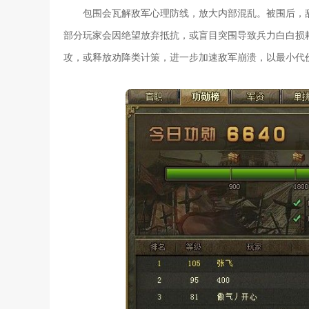
包围会瓦解敌军心理防线，放大内部混乱。被围后，
部分玩家会因绝望放弃抵抗，或盲目突围导致兵力白白损
攻，或释放劝降类计策，进一步加速敌军崩溃，以最小代