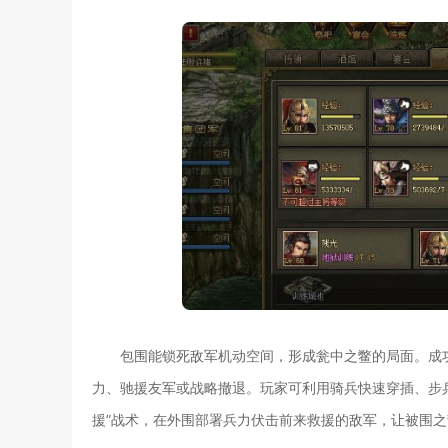
包围能锁死敌军机动空间，形成瓮中之鳖的局面。成
力、驰援友军或战略撤退。玩家可利用骑兵快速穿插、步
援”战术，在外围部署兵力伏击前来救援的敌军，让被围