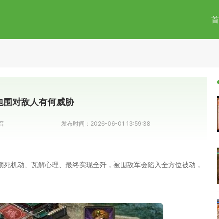
首
包围对敌人有何威胁
音
发布时间：
2026-06-01 13:59:38
锁死机动、瓦解心理、最终实现全歼，被围敌军会陷入全方位被动，