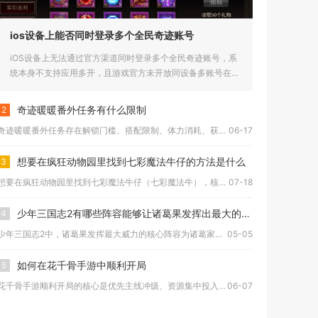
ios设备上能否同时登录多个全民奇迹账号
iOS设备上无法通过官方渠道同时登录多个全民奇迹账号，系
统本身不支持应用多开，且游戏官方未开放同设备多账号在线
功能。iO...
奇迹暖暖番外任务有什么限制
2
奇迹暖暖番外任务存在解锁门槛、搭配限制、体力消耗、获取途径及...
06-17
想要在疯狂动物园里找到七彩魔法牛仔的方法是什么
3
想要在疯狂动物园里找到七彩魔法牛仔（七彩魔法牛），核心依靠满...
07-18
少年三国志2有哪些阵容能够让诸葛果发挥出最大的威力
4
少年三国志2中，诸葛果发挥最大威力的核心阵容为诸葛家族体系阵...
05-05
如何在花千骨手游中顺利开局
5
花千骨手游顺利开局的核心是优先主线冲级、资源集中投入、灵宠装...
06-07