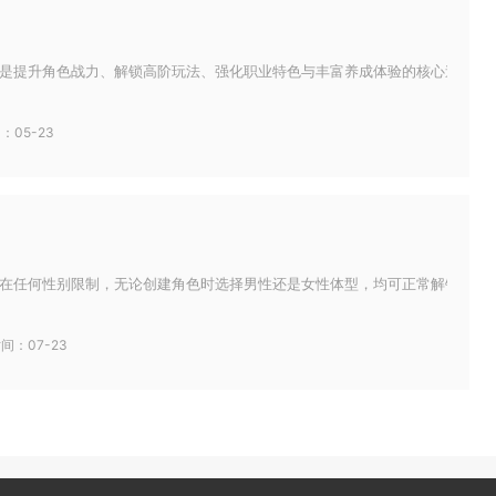
是提升角色战力、解锁高阶玩法、强化职业特色与丰富养成体验的核心途径，没有
：05-23
在任何性别限制，无论创建角色时选择男性还是女性体型，均可正常解锁、晋升全
间：07-23