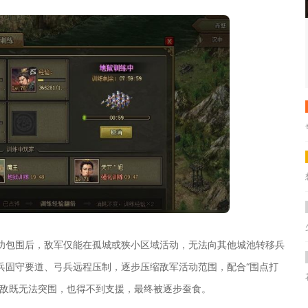
功包围后，敌军仅能在孤城或狭小区域活动，无法向其他城池转移兵
兵固守要道、弓兵远程压制，逐步压缩敌军活动范围，配合“围点打
之敌既无法突围，也得不到支援，最终被逐步蚕食。