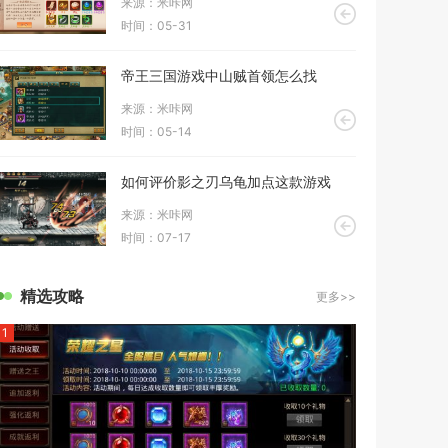
来源：米咔网
时间：05-31
帝王三国游戏中山贼首领怎么找
来源：米咔网
时间：05-14
如何评价影之刃乌龟加点这款游戏
来源：米咔网
时间：07-17
精选攻略
更多>>
1