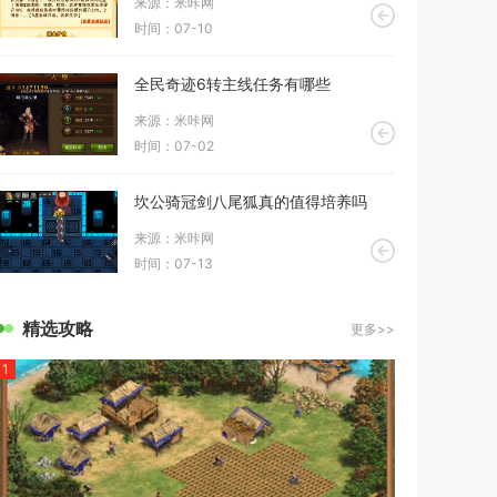
来源：米咔网
时间：07-10
全民奇迹6转主线任务有哪些
来源：米咔网
时间：07-02
坎公骑冠剑八尾狐真的值得培养吗
来源：米咔网
时间：07-13
精选攻略
更多>>
1