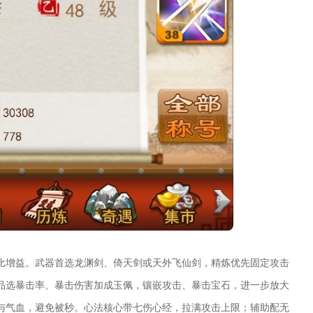
比增益。武器首选龙渊剑、倚天剑或天外飞仙剑，精炼优先固定攻击
品选暴击率、暴击伤害加成玉佩，镶嵌攻击、暴击宝石，进一步放大
与气血，避免被秒。心法核心带七伤心经，拉满攻击上限；辅助配无