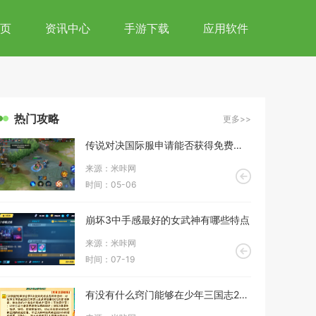
页
资讯中心
手游下载
应用软件
热门攻略
更多>>
传说对决国际服申请能否获得免费游戏道具或奖励
来源：米咔网
时间：05-06
崩坏3中手感最好的女武神有哪些特点
来源：米咔网
时间：07-19
有没有什么窍门能够在少年三国志2中带上2个将