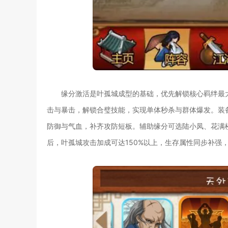
缘分激活是叶孤城成型的基础，优先解锁核心羁绊最
击与暴击，解锁合璧技能，实现单体秒杀与群体爆发。装
防御与气血，补齐攻防短板。辅助缘分可选陆小凤、花满
后，叶孤城攻击加成可达150%以上，生存属性同步补强