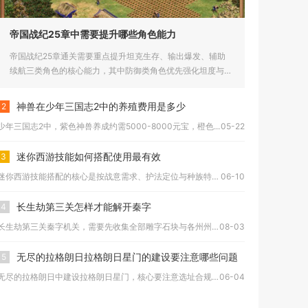
帝国战纪25章中需要提升哪些角色能力
帝国战纪25章通关需要重点提升坦克生存、输出爆发、辅助
续航三类角色的核心能力，其中防御类角色优先强化坦度与减
伤，输出类角...
神兽在少年三国志2中的养殖费用是多少
2
少年三国志2中，紫色神兽养成约需5000-8000元宝，橙色...
05-22
迷你西游技能如何搭配使用最有效
3
迷你西游技能搭配的核心是按战意需求、护法定位与种族特性分层组...
06-10
长生劫第三关怎样才能解开秦字
4
长生劫第三关秦字机关，需要先收集全部雕字石块与各州州印，将九...
08-03
无尽的拉格朗日拉格朗日星门的建设要注意哪些问题
5
无尽的拉格朗日中建设拉格朗日星门，核心要注意选址合规、资源充...
06-04