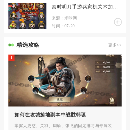
秦时明月手游兵家机关术加点有什么要注意的地方
来源：米咔网
时间：07-20
精选攻略
更多>>
1
如何在攻城掠地副本中战胜韩琼
掌握太史慈、关羽、周瑜、张飞的固定排将与专属装