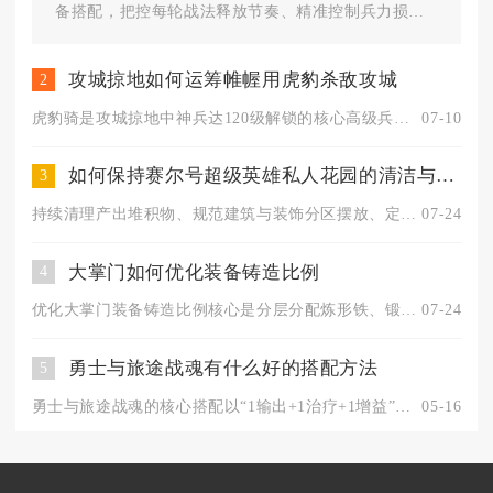
备搭配，把控每轮战法释放节奏、精准控制兵力损
耗，就能稳定战胜攻城掠地副本中...
攻城掠地如何运筹帷幄用虎豹杀敌攻城
2
虎豹骑是攻城掠地中神兵达120级解锁的核心高级兵种，擅长无限...
07-10
如何保持赛尔号超级英雄私人花园的清洁与整齐
3
持续清理产出堆积物、规范建筑与装饰分区摆放、定时回收闲置精灵...
07-24
大掌门如何优化装备铸造比例
4
优化大掌门装备铸造比例核心是分层分配炼形铁、锻意钢、淬精金三...
07-24
勇士与旅途战魂有什么好的搭配方法
5
勇士与旅途战魂的核心搭配以“1输出+1治疗+1增益”为基础框...
05-16