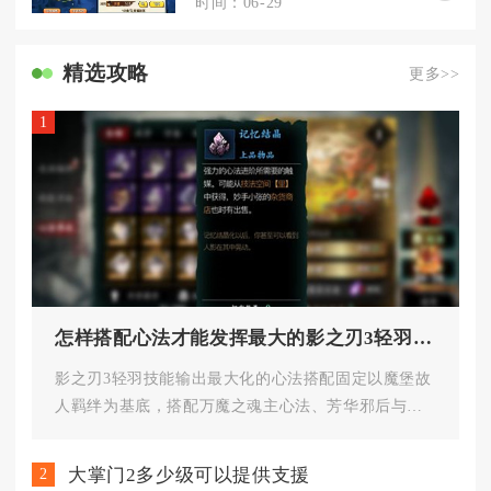
时间：06-29
精选攻略
更多>>
1
怎样搭配心法才能发挥最大的影之刃3轻羽技能
影之刃3轻羽技能输出最大化的心法搭配固定以魔堡故
人羁绊为基底，搭配万魔之魂主心法、芳华邪后与永
夜无边副心法，再辅以白夜追...
大掌门2多少级可以提供支援
2