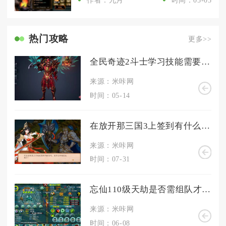
热门攻略
更多>>
全民奇迹2斗士学习技能需要消耗什么资源
来源：米咔网
时间：05-14
在放开那三国3上签到有什么技巧可言
来源：米咔网
时间：07-31
忘仙110级天劫是否需组队才可击败
来源：米咔网
时间：06-08