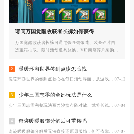
请问万国觉醒收获者长裤如何获得
万国觉醒收获者长裤可通过铁匠铺锻造、装备碎片自
选宝箱抽取、限时活动道具兑换、VIP商店碎片采购四
种渠道获取，是蓝色采集套...
暖暖环游世界签到点该怎么找
2
暖暖环游世界的签到点核心在每日活动界面，从游戏主界面右上角“...
07-12
少年三国志零的全部玩法是什么
3
少年三国志零完整玩法覆盖沙盘布阵对战、武将长线养成、PVE副...
07-04
奇迹暖暖服饰分解后可重铸吗
4
奇迹暖暖服饰分解后无法直接还原原服饰，但可依靠分解产出的各类...
07-07