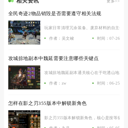
相关资讯
更多>>
全民奇迹2物品销毁是否需要遵守相关法规
玩家日常清理冗余装备、废弃材料的自主销毁操
作者：吴文峻
时间：07-26
攻城掠地副本中魏延需要注意哪些关键点
攻城掠地魏延副本通关核心在于吃透山地地形、
作者：zw
时间：06-25
怎样在影之刃355版本中解锁新角色
影之刃355版本解锁新角色，核心是按等级与主
作者：九月
时间：05-05