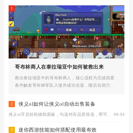
1
哥布林商人在泰拉瑞亚中如何被救出来
救出泰拉瑞亚中的哥布林商人，核心流程为完成前置
条件触发哥布林军队入侵并成功击退，随后在洞穴层
找到被束缚的哥布林商人并交互...
侠义ol如何让侠义ol自动出售装备
2
侠义ol开启挂机辅助面板，勾选对应品质筛选，即可实现挂机过程...
08-04
迷你西游技能如何搭配使用最有效
3