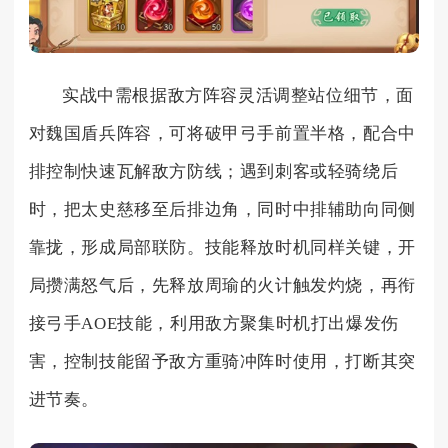
实战中需根据敌方阵容灵活调整站位细节，面
对魏国盾兵阵容，可将破甲弓手前置半格，配合中
排控制快速瓦解敌方防线；遇到刺客或轻骑绕后
时，把太史慈移至后排边角，同时中排辅助向同侧
靠拢，形成局部联防。技能释放时机同样关键，开
局攒满怒气后，先释放周瑜的火计触发灼烧，再衔
接弓手AOE技能，利用敌方聚集时机打出爆发伤
害，控制技能留予敌方重骑冲阵时使用，打断其突
进节奏。