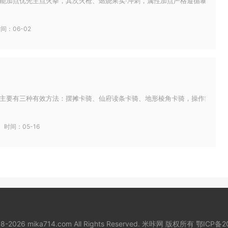
能加点优先主点火拳，其次火枪、燃烧果实·冲刺，属性加点严格遵循暴击＞攻击
间：06-02
主要有三种有效方法：摆摊卡骑、仙府读条卡骑、地形棱角卡骑，操作简单且成功
时间：05-16
018-2026 mika714.com All Rights Reserved. 米咔网 版权所有
鄂ICP备2