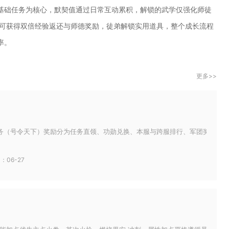
基础任务为核心，默契值通过日常互动累积，解锁的武学仅强化师徒
父可获得双倍经验返还与师德奖励，徒弟解锁实用道具，整个成长流程
率。
更多>>
务（号令天下）奖励分为任务直领、功勋兑换、本服与跨服排行、军团奖励四大类
：06-27