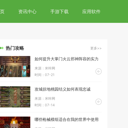
页
资讯中心
手游下载
应用软件
热门攻略
更多>>
如何提升大掌门火云邪神阵容的实力
来源：米咔网
时间：07-21
攻城掠地桃园结义如何表现忠诚
来源：米咔网
时间：07-14
哪些枪械模组适合在我的世界中使用