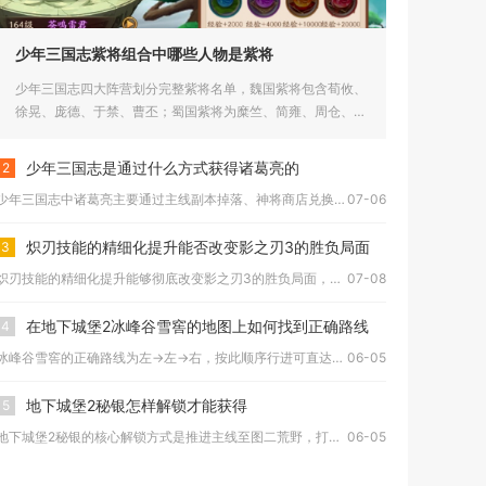
少年三国志紫将组合中哪些人物是紫将
少年三国志四大阵营划分完整紫将名单，魏国紫将包含荀攸、
徐晃、庞德、于禁、曹丕；蜀国紫将为糜竺、简雍、周仓、廖
化、马良；吴...
少年三国志是通过什么方式获得诸葛亮的
2
少年三国志中诸葛亮主要通过主线副本掉落、神将商店兑换、竞技场...
07-06
炽刃技能的精细化提升能否改变影之刃3的胜负局面
3
炽刃技能的精细化提升能够彻底改变影之刃3的胜负局面，在论剑对...
07-08
在地下城堡2冰峰谷雪窖的地图上如何找到正确路线
4
冰峰谷雪窖的正确路线为左→左→右，按此顺序行进可直达终点，走...
06-05
地下城堡2秘银怎样解锁才能获得
5
地下城堡2秘银的核心解锁方式是推进主线至图二荒野，打通右上角...
06-05