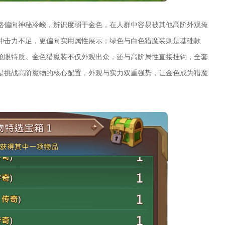
格偏向神秘冷峻，辨识度弱于金色，在人群中容易被其他高阶外观掩
冲击力不足，更偏向实用属性展示；绿色与白色猎魔装则是基础款
抢眼特质。金色猎魔装不仅外观出众，还与高阶属性直接挂钩，全套
是挑战高阶魔物的核心配置，外观与实力双重强势，让金色成为猎魔