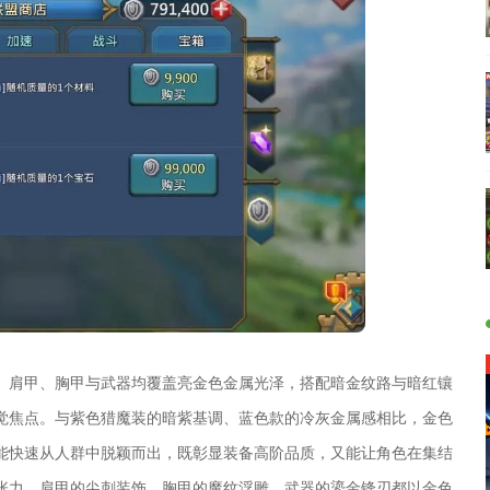
、肩甲、胸甲与武器均覆盖亮金色金属光泽，搭配暗金纹路与暗红镶
觉焦点。与紫色猎魔装的暗紫基调、蓝色款的冷灰金属感相比，金色
能快速从人群中脱颖而出，既彰显装备高阶品质，又能让角色在集结
张力，肩甲的尖刺装饰、胸甲的魔纹浮雕、武器的鎏金锋刃都以金色