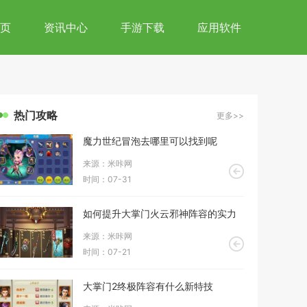
页
资讯中心
手游下载
应用软件
热门攻略
更多>>
魔力世纪冒泡去哪里可以找到呢
来源：米咔网
时间：07-31
如何提升大掌门火云邪神阵容的实力
来源：米咔网
时间：07-21
大掌门2终极阵容有什么新特技