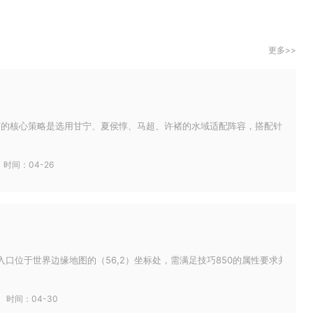
更多>>
韦的核心策略是选用甘宁、夏侯惇、马超、许褚的水域适配阵容，搭配针对性装备
时间：04-26
入口位于世界边缘地图的（56,2）坐标处，需满足技巧850的属性要求并携带云
时间：04-30