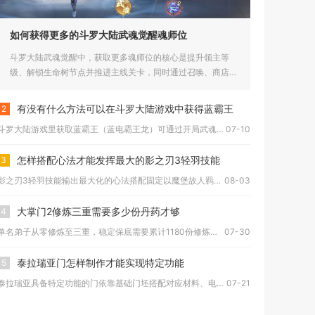
如何获得更多的斗罗大陆武魂觉醒魂师位
斗罗大陆武魂觉醒中，获取更多魂师位的核心是提升领主等
级、解锁生命树节点并推进主线关卡，同时通过召唤、商店兑
换与活动奖励积...
有没有什么方法可以在斗罗大陆游戏中获得蓝霸王
2
斗罗大陆游戏里获取蓝霸王（蓝电霸王龙）可通过开局武魂定向觉醒...
07-10
怎样搭配心法才能发挥最大的影之刃3轻羽技能
3
影之刃3轻羽技能输出最大化的心法搭配固定以魔堡故人羁绊为基底...
08-03
大掌门2修炼三重需要多少份丹药才够
4
单名弟子从零修炼至三重，稳定保底需要累计1180份修炼丹，其...
07-30
泰拉瑞亚门怎样制作才能实现特定功能
5
泰拉瑞亚具备特定功能的门依靠基础门坯搭配对应材料、电路元件与...
07-21