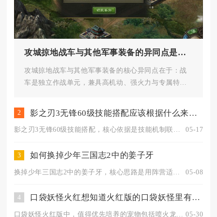
攻城掠地战车与其他军事装备的异同点是什么
攻城掠地战车与其他军事装备的核心异同点在于：战
车是独立作战单元，兼具高机动、强火力与专属特
技，而兵器、套装、御宝等是武将...
影之刃3无锋60级技能搭配应该根据什么来选择
2
影之刃3无锋60级技能搭配，核心依据是技能机制联动、装备心法...
05-17
如何换掉少年三国志2中的姜子牙
3
换掉少年三国志2中的姜子牙，核心思路是用阵营适配的紫金/虹金...
05-08
口袋妖怪火红想知道火红版的口袋妖怪里有哪些宠物值得推荐吗
4
口袋妖怪火红版中，值得优先培养的宠物包括喷火龙、水箭龟、胡地...
05-30