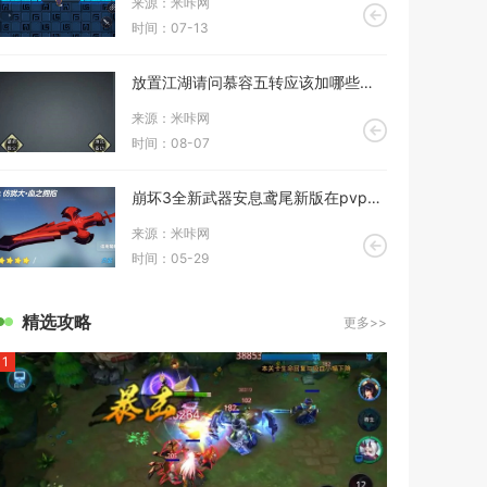
来源：米咔网
时间：07-13
放置江湖请问慕容五转应该加哪些属性点
来源：米咔网
时间：08-07
崩坏3全新武器安息鸢尾新版在pvp模式中的表现如何
来源：米咔网
时间：05-29
精选攻略
更多>>
1