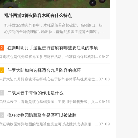
乱斗西游2篝火阵容木吒有什么特点
乱斗西游2篝火阵容中，木吒是兼具高额破防、高频输出、核
心控制的全能物理辅助输出位，能适配多套主流篝火阵容，依
靠独特技能机...
在秦时明月手游里进行首刷有哪些要注意的事项
2
首刷核心是优先攒够元宝参与财神活动、卡准首抽保底机制、规划首...
05-21
斗罗大陆如何选择适合九月阵容的魂环
3
斗罗大陆九月阵容魂环选择核心在于按阵容体系与魂师定位精准匹配...
07-08
二战风云中青铜的作用是什么
4
二战风云中，青铜是核心基础资源，主要用于建筑升级、兵种训练、...
05-16
疯狂动物园隐藏鲨鱼是否可以被战胜
5
疯狂动物园海洋地图的隐藏鲨鱼完全可以战胜并成功驯服，只要把控...
07-09