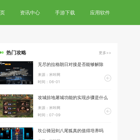
页
资讯中心
手游下载
应用软件
热门攻略
更多>>
无尽的拉格朗日对接是否能够解除
来源：米咔网
时间：06-01
攻城掠地屠城功能的实现步骤是什么
来源：米咔网
时间：07-09
坎公骑冠剑八尾狐真的值得培养吗