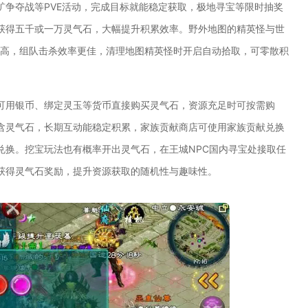
矿争夺战等PVE活动，完成目标就能稳定获取，极地寻宝等限时抽奖
获得五千或一万灵气石，大幅提升积累效率。野外地图的精英怪与世
率更高，组队击杀效率更佳，清理地图精英怪时开启自动拾取，可零散积
可用银币、绑定灵玉等货币直接购买灵气石，资源充足时可按需购
含灵气石，长期互动能稳定积累，家族贡献商店可使用家族贡献兑换
兑换。挖宝玩法也有概率开出灵气石，在王城NPC国内寻宝处接取任
获得灵气石奖励，提升资源获取的随机性与趣味性。