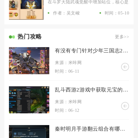
在斗罗大陆武魂觉醒中增加站位，核心是通过推
作者：吴文峻
时间：05-10
热门攻略
更多>>
有没有专门针对少年三国志2孤狼魏延阵容的克制方法
来源：米咔网
时间：06-11
乱斗西游2游戏中获取元宝的技巧是什么
来源：米咔网
时间：06-12
秦时明月手游翻云组合有哪些优势