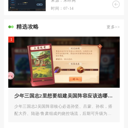
来源：米咔网
时间：07-14
精选攻略
更多>>
1
少年三国志2里想要组建吴国阵容应该选哪些人物
少年三国志2吴国阵容核心必选孙坚、吕蒙、孙权，搭
配大乔、陆逊/鲁肃组成灼烧控场流，后期可升级为周
瑜、孙策、陆逊、吕蒙、孙...