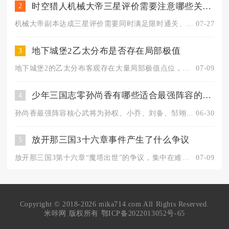
时空猎人机械大帝三星评价需要注意哪些关键点
2
机械大帝副本达成三星评价需要同时满足限时通关、全程血量留存达...
07-27
地下城堡2乙太分布是否存在局部极值
3
地下城堡2的乙太分布客观存在大量局部极值点位，乙太的基础掉落...
07-09
少年三国志零孙尚香有哪些适合最强阵容的武将
4
孙尚香最强阵容核心武将为孙权、小乔、刘备、邹翊、诸葛果，这套...
06-30
放开那三国3十六章事件产生了什么争议
5
放开那三国3第十六章“魔塔出世”的争议，集中在难度断层、魔魂...
07-09
Copyright © 2018-2026 mika714.com All Rights Reserved.
米咔网 版权所有
鄂ICP备2022013052号-65