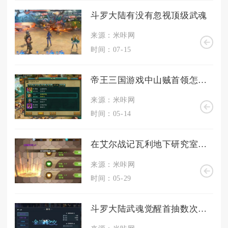
斗罗大陆有没有忽视顶级武魂
来源：米咔网
时间：07-15
帝王三国游戏中山贼首领怎么找
来源：米咔网
时间：05-14
在艾尔战记瓦利地下研究室中应该如何解决难题
来源：米咔网
时间：05-29
斗罗大陆武魂觉醒首抽数次抽哪个比较划算