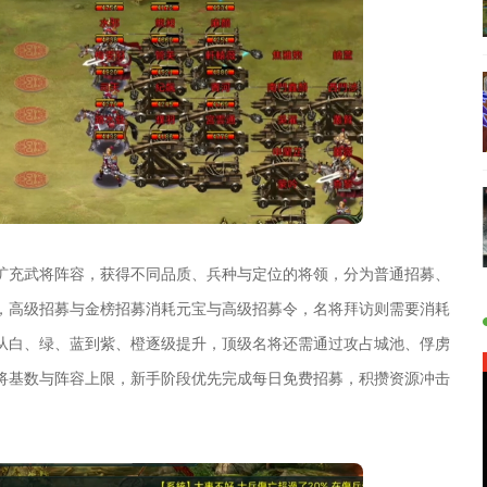
扩充武将阵容，获得不同品质、兵种与定位的将领，分为普通招募、
，高级招募与金榜招募消耗元宝与高级招募令，名将拜访则需要消耗
从白、绿、蓝到紫、橙逐级提升，顶级名将还需通过攻占城池、俘虏
将基数与阵容上限，新手阶段优先完成每日免费招募，积攒资源冲击