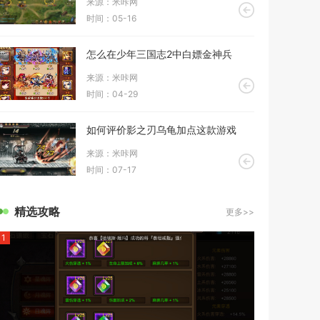
来源：米咔网
时间：05-16
怎么在少年三国志2中白嫖金神兵
来源：米咔网
时间：04-29
如何评价影之刃乌龟加点这款游戏
来源：米咔网
时间：07-17
精选攻略
更多>>
1