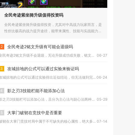
全民奇迹紫坐骑升级值得投资吗
全民奇迹紫坐骑升级值得投资，尤其对中高战力玩家而言，是
性价比极高的战力提升途径，能带来属性、技能与实战能力的
全面飞跃，低...
全民奇迹2铭文升级有可能会退级吗
2
全民奇迹2铭文升级不会退级，无论升级成功或失败，铭文当前等级...
06-27
攻城掠地的公式可以通过实验来验证吗
3
攻城掠地的公式可以通过实验得出近似结论，但无法做到完全精准复...
06-24
影之刃3技能栏能不能添加心法
4
影之刃3技能栏可以添加心法，且分为主心法与副心法两种添加形式...
05-29
大掌门破韧在竞技中是否重要
5
破韧在大掌门竞技对局中属于不可缺失的核心属性，绝大多数主流竞...
07-14