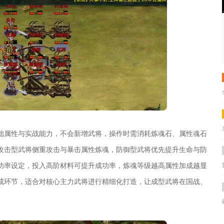
础属性与实战能力，不会新增武将，操作时需消耗炼魂石、属性魂石
攻击型武将侧重攻击与暴击属性炼魂，防御型武将优先提升生命与防
功率设定，投入高阶材料可提升成功率，炼魂等级越高属性加成越显
成环节，适合对核心主力武将进行精细化打造，让成型武将在国战、