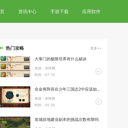
页
资讯中心
手游下载
应用软件
热门攻略
更多>>
大掌门的极限培养有什么秘诀
来源：米咔网
时间：07-10
全金将阵容在少年三国志2中应该如何调整和搭配
来源：米咔网
时间：05-20
攻城掠地建业副本的挑战次数有限吗