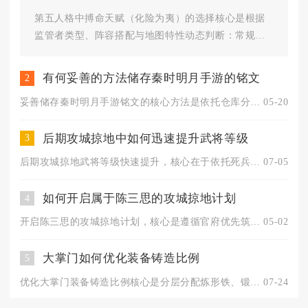
第五人格中搏命天赋（化险为夷）的选择核心是根据
监管者类型、阵容搭配与地图特性动态判断：常规局
救人位必带，控场/追击型监管...
有何妥善的方法储存秦时明月手游的铭文
2
妥善储存秦时明月手游铭文的核心方法是依托仓库分类存储、背包合...
05-20
后期攻城掠地中如何迅速提升武将等级
3
后期攻城掠地武将等级快速提升，核心在于依托死兵经验机制，搭配...
07-05
如何开启属于陈三思的攻城掠地计划
4
开启陈三思的攻城掠地计划，核心是遵循官府优先筑根基、武将搭配...
05-02
大掌门如何优化装备铸造比例
5
优化大掌门装备铸造比例核心是分层分配炼形铁、锻意钢、淬精金三...
07-24