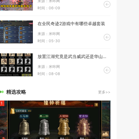
来源：米咔网
时间：06-09
在全民奇迹2游戏中有哪些卓越套装
来源：米咔网
时间：05-30
放置江湖究竟是武当威武还是华山出众
来源：米咔网
时间：08-08
精选攻略
更多>>
1