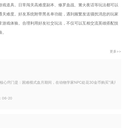
游戏道具。日常闯关高难度副本、修罗血战、篝火夜话等玩法都可以
通关难度。好友系统附带黑名单功能，遇到频繁发送骚扰消息的玩家
常游戏体验。合理利用好友社交玩法，不仅可以互相交流英雄搭配技
验。
更多>>
核心窍门是：困难模式血月期间，在动物学家NPC处花30金币购买“满月尖叫玩具
06-20