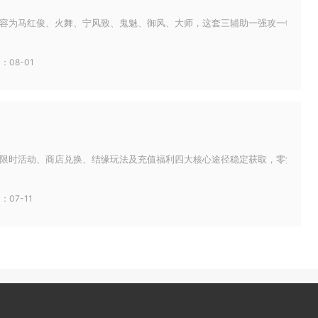
容为马红俊、火舞、宁风致、鬼魅、御风、大师，这套三辅助一强攻一敏攻一控制
：08-01
限时活动、商店兑换、结缘玩法及充值福利四大核心途径稳定获取，零氪与氪金玩
：07-11