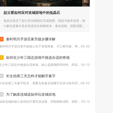
赵云要如何应对攻城掠地中的低晶石
低晶石状态下赵云依旧能稳定完成推图、国战与副本攻坚，核
心解法是集中晶石资源定向精炼斩杀、暴击技能，搭配适配套
装与控血战术...
秦时明月手游百家升级步骤详解
2
秦时明月手游百家升级核心在于资源筹备、天工树升级、帮贡积累与...
06-20
如何在少年三国志游戏中挑选合适的将领
3
在少年三国志中挑选合适将领，核心是围绕阵营特性、阵容定位与养...
05-13
长生劫第三关怎样才能解开秦字
4
长生劫第三关秦字机关，需要先收集全部雕字石块与各州州印，将九...
08-03
为了触发连城该如何玩攻城掠地
5
触发连城的核心是优先打通官道连接、控制精铁消耗、按阶段铺城链...
05-12