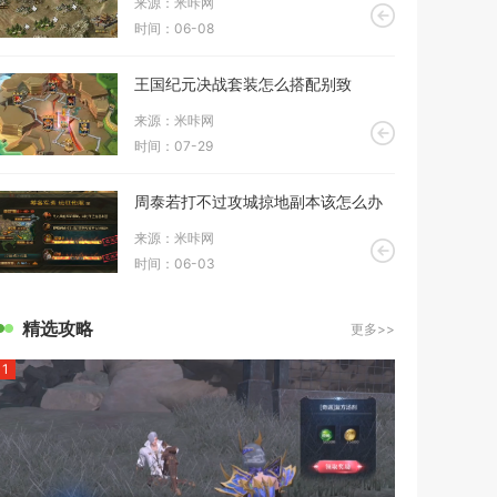
来源：米咔网
时间：06-08
王国纪元决战套装怎么搭配别致
来源：米咔网
时间：07-29
周泰若打不过攻城掠地副本该怎么办
来源：米咔网
时间：06-03
精选攻略
更多>>
1