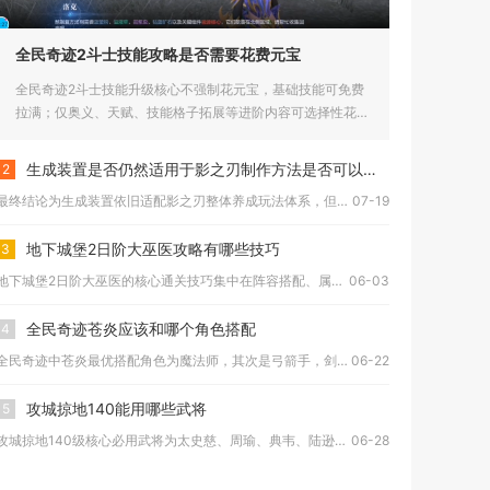
全民奇迹2斗士技能攻略是否需要花费元宝
全民奇迹2斗士技能升级核心不强制花元宝，基础技能可免费
拉满；仅奥义、天赋、技能格子拓展等进阶内容可选择性花元
宝提速，不氪...
生成装置是否仍然适用于影之刃制作方法是否可以生成20份
2
最终结论为生成装置依旧适配影之刃整体养成玩法体系，但常规单次...
07-19
地下城堡2日阶大巫医攻略有哪些技巧
3
地下城堡2日阶大巫医的核心通关技巧集中在阵容搭配、属性阈值把...
06-03
全民奇迹苍炎应该和哪个角色搭配
4
全民奇迹中苍炎最优搭配角色为魔法师，其次是弓箭手，剑士与魔剑...
06-22
攻城掠地140能用哪些武将
5
攻城掠地140级核心必用武将为太史慈、周瑜、典韦、陆逊、姜维...
06-28