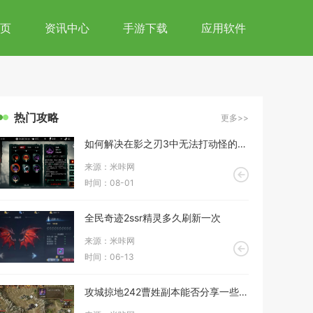
页
资讯中心
手游下载
应用软件
热门攻略
更多>>
如何解决在影之刃3中无法打动怪的问题
来源：米咔网
时间：08-01
全民奇迹2ssr精灵多久刷新一次
来源：米咔网
时间：06-13
攻城掠地242曹姓副本能否分享一些过关心得