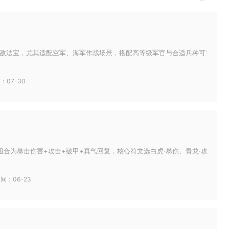
敌法宝，尤其适配空军、海军作战场景，搭配高等级军官与合适兵种可实现以弱胜
：07-30
合为暴击伤害+攻击+破甲+真气回复，核心符文选白虎·暴伤、青龙·攻击、玄武·
间：06-23