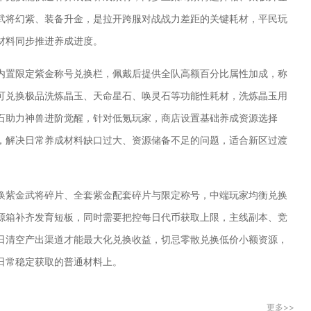
武将幻紫、装备升金，是拉开跨服对战战力差距的关键耗材，平民玩
材料同步推进养成进度。
内置限定紫金称号兑换栏，佩戴后提供全队高额百分比属性加成，称
可兑换极品洗炼晶玉、天命星石、唤灵石等功能性耗材，洗炼晶玉用
石助力神兽进阶觉醒，针对低氪玩家，商店设置基础养成资源选择
，解决日常养成材料缺口过大、资源储备不足的问题，适合新区过渡
换紫金武将碎片、全套紫金配套碎片与限定称号，中端玩家均衡兑换
源箱补齐发育短板，同时需要把控每日代币获取上限，主线副本、竞
日清空产出渠道才能最大化兑换收益，切忌零散兑换低价小额资源，
日常稳定获取的普通材料上。
更多>>