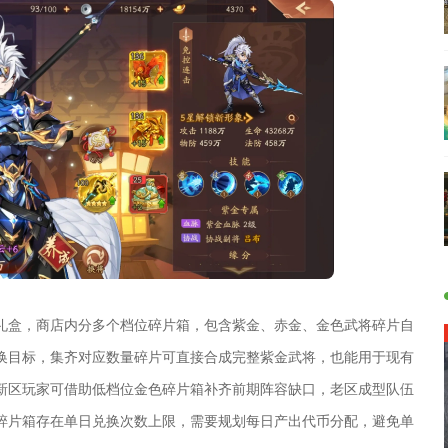
礼盒，商店内分多个档位碎片箱，包含紫金、赤金、金色武将碎片自
换目标，集齐对应数量碎片可直接合成完整紫金武将，也能用于现有
新区玩家可借助低档位金色碎片箱补齐前期阵容缺口，老区成型队伍
碎片箱存在单日兑换次数上限，需要规划每日产出代币分配，避免单