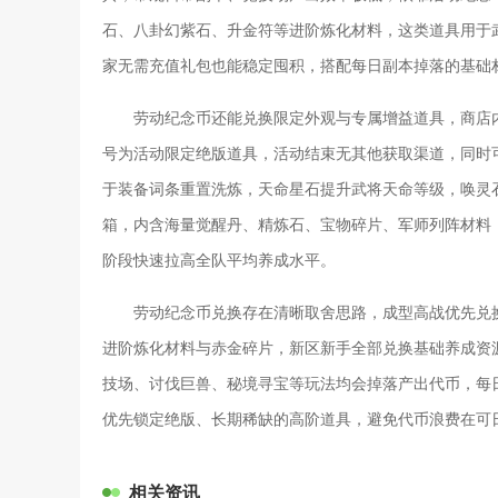
石、八卦幻紫石、升金符等进阶炼化材料，这类道具用于
家无需充值礼包也能稳定囤积，搭配每日副本掉落的基础
劳动纪念币还能兑换限定外观与专属增益道具，商店
号为活动限定绝版道具，活动结束无其他获取渠道，同时
于装备词条重置洗炼，天命星石提升武将天命等级，唤灵
箱，内含海量觉醒丹、精炼石、宝物碎片、军师列阵材料
阶段快速拉高全队平均养成水平。
劳动纪念币兑换存在清晰取舍思路，成型高战优先兑
进阶炼化材料与赤金碎片，新区新手全部兑换基础养成资
技场、讨伐巨兽、秘境寻宝等玩法均会掉落产出代币，每
优先锁定绝版、长期稀缺的高阶道具，避免代币浪费在可
相关资讯