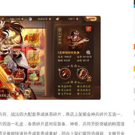
兵符、战法四大配套养成体系碎片，商店上架紫金神兵碎片五选一、
片四选一礼盒，各类碎片是对应装备、神兽、兵符升阶突破的刚需道
币兑换能快速补齐成套养成素材，同步上架幻紫符选择箱、太极升金